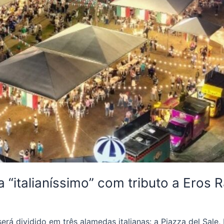
na “italianíssimo” com tributo a Ero
rá dividido em três alamedas italianas: a Piazza del Sale, P