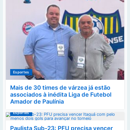
Esportes
Mais de 30 times de várzea já estão
associados à inédita Liga de Futebol
Amador de Paulínia
Esportes
Paulista Sub-23: PFU precisa vencer