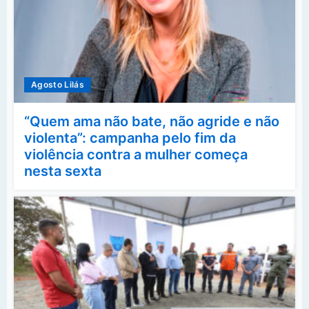
Agosto Lilás
“Quem ama não bate, não agride e não
violenta”: campanha pelo fim da
violência contra a mulher começa
nesta sexta