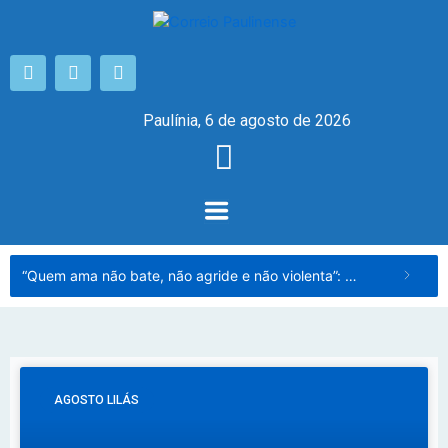
Paulínia, 6 de agosto de 2026
“Quem ama não bate, não agride e não violenta”: campanha pelo fim da violência contra a mulher começa nesta sexta
AGOSTO LILÁS