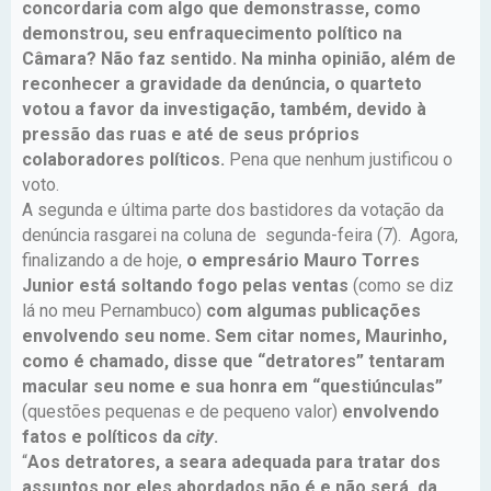
concordaria com algo que demonstrasse, como
demonstrou, seu enfraquecimento político na
Câmara? Não faz sentido. Na minha opinião, além de
reconhecer a gravidade da denúncia, o quarteto
votou a favor da investigação, também, devido à
pressão das ruas e até de seus próprios
colaboradores políticos.
Pena que nenhum justificou o
voto.
A segunda e última parte dos bastidores da votação da
denúncia rasgarei na coluna de segunda-feira (7). Agora,
finalizando a de hoje,
o empresário Mauro Torres
Junior está soltando fogo pelas ventas
(como se diz
lá no meu Pernambuco)
com algumas publicações
envolvendo seu nome. Sem citar nomes, Maurinho,
como é chamado, disse que “detratores” tentaram
macular seu nome e sua honra em “questiúnculas”
(questões pequenas e de pequeno valor)
envolvendo
fatos e políticos da
city
.
“
Aos detratores, a seara adequada para tratar dos
assuntos por eles abordados não é e não será, da