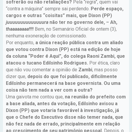
sofrerão ou não retaliações?
Pela “regra”, quem vai
“contra a máquina” sempre sai perdendo.
Perde espaço,
cargos e outras “coisitas” mais, que Dixon (PP)
juuuuuuuuuuuuuura
não ter no governo dele, – Ah,
thaaaaaaaa
!!!!
Bem, no Semanário Oficial de ontem (3),
nenhuma exoneração de comissionado.
Por enquanto,
a única reação pública contra um aliado
que votou contra Dixon (PP) está na edição de hoje
da coluna “Poder é Aqui”, do colega Raoni Zambi, que
atacou o tucano Edilsinho Rodrigues.
Por ética, claro
que não vou comentar a opinião de
Zambi
, mas posso
dizer que,
depois do que foi publicado, dificilmente
Edilsinho permanecerá na base governista. Ou uma
coisa não tem nada a ver com a outra?
Uma gaivota me contou que,
na reunião do prefeito com
a base aliada, antes da votação, Edilsinho avisou a
Dixon (PP) que votaria favorável à investigação, já
que o Chefe do Executivo disse não temer nada, que
não fez nada de errado, principalmente em relação
ao crescimento de seu patrimônio pessoal.
Depois, o