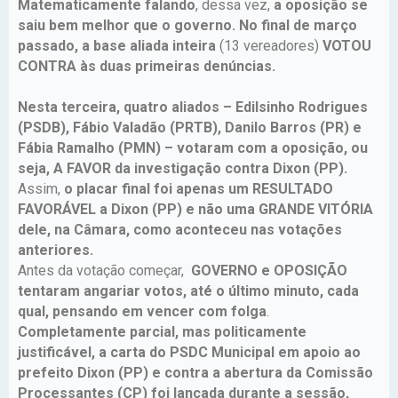
Matematicamente falando
, dessa vez,
a oposição se
saiu bem melhor que o governo. No final de março
passado, a base aliada inteira
(13 vereadores)
VOTOU
CONTRA às duas primeiras denúncias.
Nesta terceira, quatro aliados – Edilsinho Rodrigues
(PSDB), Fábio Valadão (PRTB), Danilo Barros (PR) e
Fábia Ramalho (PMN) – votaram com a oposição, ou
seja, A FAVOR da investigação contra Dixon (PP).
Assim,
o placar final foi apenas um RESULTADO
FAVORÁVEL a Dixon (PP) e não uma GRANDE VITÓRIA
dele, na Câmara, como aconteceu nas votações
anteriores.
Antes da votação começar,
GOVERNO e OPOSIÇÃO
tentaram angariar votos, até o último minuto, cada
qual, pensando em vencer com folga
.
Completamente parcial, mas politicamente
justificável, a carta do PSDC Municipal em apoio ao
prefeito Dixon (PP) e contra a abertura da Comissão
Processantes (CP) foi lançada durante a sessão,