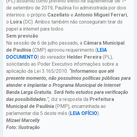
(PL) assumiu como prefeito eleito na suplementar de 1º
de setembro de 2019, Paulínia foi administrada por dois
interinos: o próprio
Cazellato
e
Antonio Miguel Ferrari
,
o
Loira
(DC). Ambos também não conseguiram tirar do
papel a internet para todos.
Sem previsão
Na sessão de 6 de julho passado, a
Câmara Municipal
de Paulínia
(CMP) aprovou requerimento (
LEIA
DOCUMENTO
) do vereador
Helder Pereira
(PL),
solicitando ao Poder Executivo informações sobre a
aplicação da Lei 3.165/2010.
“Informamos que até
presente momento, não possuímos políticas públicas para
atender e implantar o Programa Municipal de Internet
Banda Larga Gratuita. Será feito estudos para verificação
das possibilidades.”,
diz a resposta da
Prefeitura
Municipal de Paulínia
(PMP), encaminhada ao
parlamentar dia 5 deste mês (
LEIA OFÍCIO
).
Mizael Marcelly
Foto: Ilustração