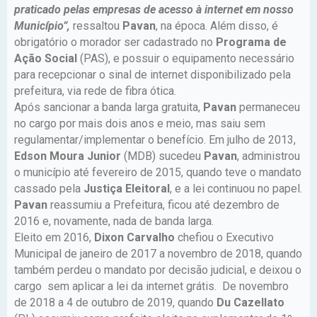
praticado pelas empresas de acesso à internet em nosso
Município”,
ressaltou
Pavan
, na época. Além disso, é
obrigatório o morador ser cadastrado no
Programa de
Ação Social
(PAS), e possuir o equipamento necessário
para recepcionar o sinal de internet disponibilizado pela
prefeitura, via rede de fibra ótica.
Após sancionar a banda larga gratuita,
Pavan
permaneceu
no cargo por mais dois anos e meio, mas saiu sem
regulamentar/implementar o benefício. Em julho de 2013,
Edson Moura Junior
(MDB) sucedeu
Pavan
, administrou
o município até fevereiro de 2015, quando teve o mandato
cassado pela
Justiça Eleitoral
, e a lei continuou no papel.
Pavan
reassumiu a Prefeitura, ficou até dezembro de
2016 e, novamente, nada de banda larga.
Eleito em 2016,
Dixon Carvalho
chefiou o Executivo
Municipal de janeiro de 2017 a novembro de 2018, quando
também perdeu o mandato por decisão judicial, e deixou o
cargo sem aplicar a lei da internet grátis. De novembro
de 2018 a 4 de outubro de 2019, quando
Du Cazellato