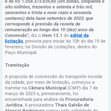
é de R$ 1.058.373.639,60 (um bilhão, cinquenta e
oito milhões, trezentos e setenta e três mil,
seiscentos e trinta e nove reais e sessenta
centavos) data base setembro de 2023, que
corresponde à previsão da receita de
remuneração ao longo dos 10 (dez) anos da
Concessão”
,
diz o
item 13.1
do
edital da
licitação
, prevista para iniciar às 10h do dia 19 de
fevereiro, na Divisão de Licitações, dentro do
Paço Municipal.
Tramitação
A proposta de concessão do transporte escolar
da cidade, por meio de licitação, começou a
tramitar na
Câmara Municipal
(CMP) dia 7 de
março de 2023 e, primeiramente, foi
encaminhada para análise da
Procuradoria
Jurídica.
A procuradora
Thais Galvão de
Alencar Rodrigues
opinou pela viabilidade da