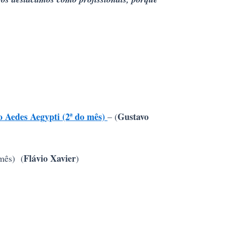
 Aedes Aegypti (2ª do mês)
Gustavo
– (
Flávio Xavier
mês) (
)