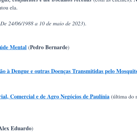
tou ela.
(
De 24/06/1988 a 10 de maio de 2023
).
aúde Mental
Pedro Bernarde
(
)
o à Dengue e outras Doenças Transmitidas pelo Mosquito
ial, Comercial e de Agro Negócios de Paulínia
(última do 
Alex Eduardo
)