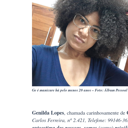
Ge é manicure há pelo menos 20 anos – Foto: Álbum Pessoal
Genilda Lopes
, chamada carinhosamente de
Carlos Ferreira, nº 2.421, Telefone: 99146-3
autoestima das pessoas, somos
(como)
psicól