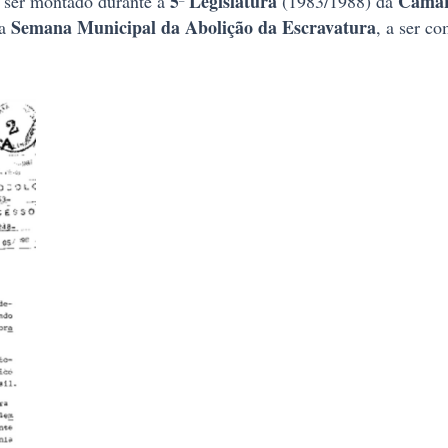
5ª Legislatura
Câmar
ser montado durante a
(1983/1988) da
Semana Municipal da Abolição da Escravatura
 a
, a ser c