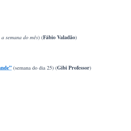
Fábio Valadão
al a semana do mês
) (
)
ande”
Gibi Professor
(semana do dia 25) (
)