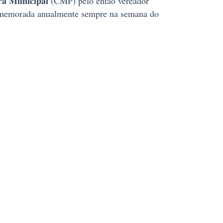
a Municipal
(CMP) pelo então vereador
omemorada anualmente sempre na semana do