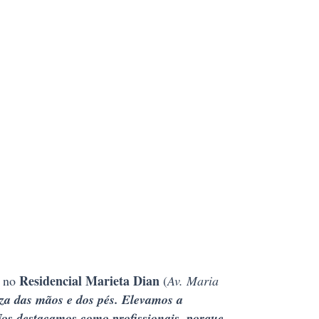
Residencial Marieta Dian
e no
(
Av. Maria
za das mãos e dos pés. Elevamos a
Nos destacamos como profissionais, porque