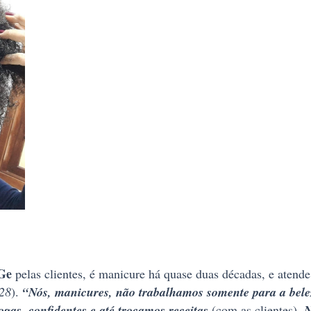
Ge
pelas clientes, é manicure há quase duas décadas, e atend
628
).
“Nós, manicures, não trabalhamos somente para a bele
ogas, confidentes e até trocamos receitas
(com as clientes)
. 