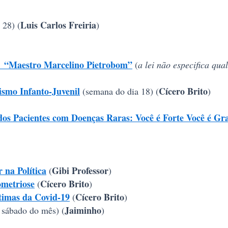
Luis Carlos Freiria
 28) (
)
s “Maestro Marcelino Pietrobom”
(
a lei não especifica qu
smo Infanto-Juvenil
Cícero Brito
(semana do dia 18) (
)
s Pacientes com Doenças Raras: Você é Forte Você é Gr
na Política
Gibi Professor
(
)
ometriose
Cícero Brito
(
)
imas da Covid-19
Cícero Brito
(
)
Jaiminho
 sábado do mês) (
)