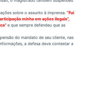
cisão, o magistrado também suspendeu
rações sobre o assunto à imprensa.
“Fui
ticipação minha em ações ilegais”,
ica”
e que sempre defendeu que as
spensão do mandato de seu cliente, nas
nformações, a defesa deve contestar a