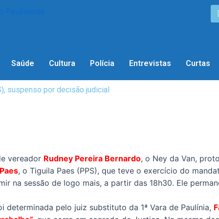
Saúde
Cultura
Polícia
Entrevistas
Curtas
), suspenso por decisão judicial
 de vereador
Rudney Pereira Bernardo
, o Ney da Van, prot
 Paes
, o Tiguila Paes (PPS), que teve o exercício do manda
ir na sessão de logo mais, a partir das 18h30. Ele perman
oi determinada pelo juiz substituto da 1ª Vara de Paulínia,
F