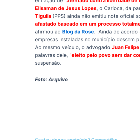
em ação de
“atentado contra liberdade de 
Elisaman de Jesus Lopes
, o Carioca, da p
Tiguila
(PPS) ainda não emitiu nota oficial
afastado baseado em um processo totalmen
afirmou ao
Blog da Rose
. Ainda de acordo 
empresas instaladas no município dessem pr
Ao mesmo veículo, o advogado
Juan Felip
palavras dele,
“eleito pelo povo sem dar co
suspensão.
Foto: Arquivo