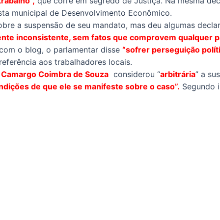
trabalho”,
que corre em segredo de Justiça. Na mesma de
asta municipal de Desenvolvimento Econômico.
 sobre a suspensão de seu mandato, mas deu algumas decla
te inconsistente, sem fatos que comprovem qualquer par
com o blog, o parlamentar disse
“sofrer perseguição polít
eferência aos trabalhadores locais.
e Camargo Coimbra de Souza
considerou “
arbitrária
” a su
ndições de que ele se manifeste sobre o caso”.
Segundo i