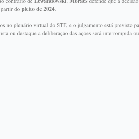
Lewandowski
Moraes
ao contrário de
,
defende que a decisão 
pleito de 2024
 partir do
.
os no plenário virtual do STF, e o julgamento está previsto pa
ista ou destaque a deliberação das ações será interrompida ou