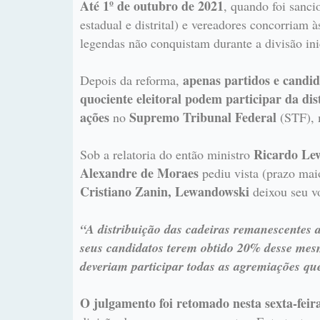
Até 1º de outubro de 2021
, quando foi sanc
estadual e distrital) e vereadores concorriam 
legendas não conquistam durante a divisão ini
apenas partidos e candi
Depois da reforma,
quociente eleitoral podem participar da di
ações
Supremo Tribunal Federal
no
(STF), 
Ricardo Le
Sob a relatoria do então ministro
Alexandre de Moraes
pediu vista (prazo maio
Cristiano Zanin, Lewandowski
deixou seu vo
“A distribuição das cadeiras remanescentes 
seus candidatos terem obtido 20% desse mesmo
deveriam participar todas as agremiações que
O julgamento foi retomado nesta sexta-feir