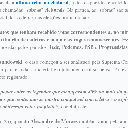
última reforma eleitoral
ionada a
, todos os partidos envolvid
sobras
eleitorais
às chamadas “
”
. Na prática, as “sobras” são 
cial das cadeiras nas eleições proporcionais.
datos que tenham recebido votos correspondentes a, no m
stribuição de cadeiras e ocupar as vagas remanescentes.
Ess
Rede, Podemos, PSB
Progressistas
movidas pelos partidos
e
wandowski
, o caso começou a ser analisado pela Suprema Co
r para estudar a matéria) e o julgamento foi suspenso. Antes d
to registrado.
apenas entre as legendas que alcançaram 80% ou mais do qu
 quociente, não se mostra compatível com a letra e o espírit
 obtiveram votos no pleito”,
concluiu ele.
a
Alexandre de Moraes
(25), quando
também votou pela ampl