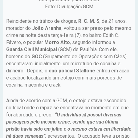
Foto: Divulgação/GCM
Reincidente no tráfico de drogas,
R. C. M. S
, de 21 anos,
morador do
João Aranha
, voltou a ser preso pelo mesmo
crime na noite desta terça-feira (7), no bairro Edith C.
Fávero, o popular
Morro Alto
, segundo informou a
Guarda Civil Municipal
(GCM) de Paulínia. Com ele,
homens do
GOC
(Grupamento de Operações com Cães)
encontraram, inicialmente, um microtubo de cocaína e
dinheiro. Depois, o
cão policial Stallone
entrou em ação
e acabou localizando um estojo com mais porcões de
cocaína, maconha e crack.
Ainda de acordo com a GCM, o estojo estava escondido
no local onde o rapaz se encontrava no momento em que
foi abordado e preso.
“O indivíduo já possuí diversas
passagens pelo mesmo crime, sendo que sua última
prisão havia sido em julho e o mesmo estava em liberdade
há duas semanas”,
acrescentou. O acusado teve a prisão