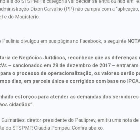
leia do STSPMP, a categoria vai decidir se entra ou não em “es
 administração Dixon Carvalho (PP) não cumpra com a “aplicação
l e do Magistério.
de Paulínia divulgou em sua página no Facebook, a seguinte
NOTA
retaria de Negócios Jurídicos, reconhece que as diferença
Vs – sancionados em 28 de dezembro de 2017 – entraram em 
para o processo de operacionalização, os valores serão p
imos dias, em parcela única e corrigidos com base no IPCA
hado esforços para atender as demandas dos servidores e 
aos cidadãos”.
as Guimarães, diretor-presidente do Pauliprev, emitiu uma nota 
ente do STSPMP, Claudia Pompeu. Confira abaixo.