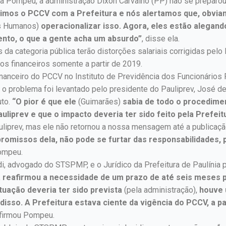
 Pompeu, a administração Dixon Carvalho (PP) não se preparou 
utimos o PCCV com a Prefeitura e nós alertamos que, obvia
s Humanos)
operacionalizar isso. Agora, eles estão alegand
nto, o que a gente acha um absurdo”
, disse ela.
a categoria pública terão distorções salariais corrigidas pelo
os financeiros somente a partir de 2019.
inanceiro do PCCV no Instituto de Previdência dos Funcionários 
o problema foi levantado pelo presidente do Pauliprev, José de
uto.
“O pior é que ele
(Guimarães)
sabia de todo o procedimen
liprev e que o impacto deveria ter sido feito pela Prefeitu
liprev, mas ele não retornou a nossa mensagem até a publicaç
romissos dela, não pode se furtar das responsabilidades,
ompeu.
ndi, advogado do STSPMP, e o Jurídico da Prefeitura de Paulíni
a reafirmou a necessidade de um prazo de até seis meses 
tuação deveria ter sido prevista
(pela administração),
houve 
isso. A Prefeitura estava ciente da vigência do PCCV, a pa
firmou Pompeu.