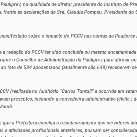
 Pauliprev, na qualidade de diretor presidente do Instituto de P
a, frente às declarações da Sra. Cláudia Pompeu, Presidente do
 manifestado sobre o impacto do PCCV nas contas da Pauliprev
 a redação do PCCV ter sido concluída ou mesmo encaminhada e
erante o Conselho de Administração da Pauliprev para afirmar 
 ao fato de 584 aposentados (atualmente são 648) receberem se
CCV (realizada no Auditório “Carlos Tontoli” e ocorrida em sete
vam presentes, incluindo a conselheira administrativa (eleita ) 
 Mandi.
o que a Prefeitura conclua o recadastramento dos servidores at
es e atividades profissionais anteriores, possam ser considerada