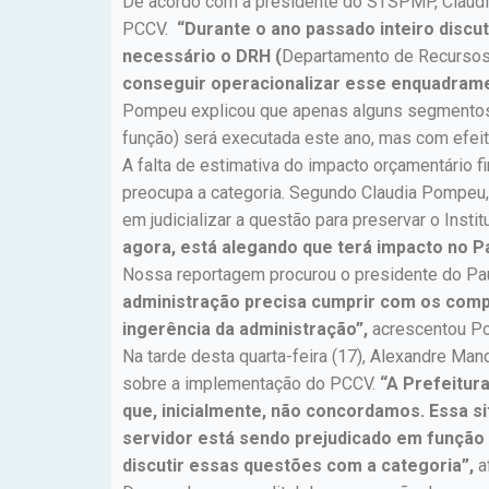
De acordo com a presidente do STSPMP, Cláudia
PCCV.
“Durante o ano passado inteiro disc
necessário o DRH (
Departamento de Recurso
conseguir operacionalizar esse enquadrame
Pompeu explicou que apenas alguns segmentos d
função) será executada este ano, mas com efeit
A falta de estimativa do impacto orçamentário f
preocupa a categoria. Segundo Claudia Pompeu, 
em judicializar a questão para preservar o Instit
agora, está alegando que terá impacto no Pau
Nossa reportagem procurou o presidente do Pau
administração precisa cumprir com os comp
ingerência da administração”,
acrescentou P
Na tarde desta quarta-feira (17), Alexandre Ma
sobre a implementação do PCCV.
“A Prefeitur
que, inicialmente, não concordamos. Essa si
servidor está sendo prejudicado em função d
discutir essas questões com a categoria”,
a