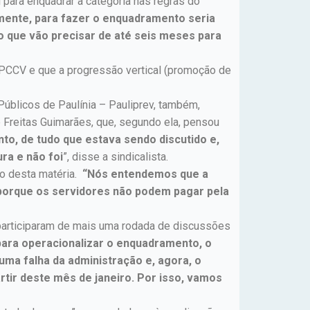
para enquadrar a categoria nas regras do
mente, para fazer o enquadramento seria
o que vão precisar de até seis meses para
 PCCV e que a progressão vertical (promoção de
Públicos de Paulínia – Pauliprev, também,
 Freitas Guimarães, que, segundo ela, pensou
to, de tudo que estava sendo discutido e,
ra e não foi
”, disse a sindicalista.
ão desta matéria.
“Nós entendemos que a
 porque os servidores não podem pagar pela
a participaram de mais uma rodada de discussões
para operacionalizar o enquadramento, o
uma falha da administração e, agora, o
rtir deste mês de janeiro. Por isso, vamos