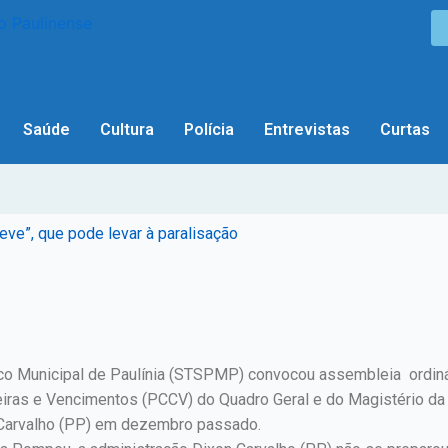
Saúde
Cultura
Polícia
Entrevistas
Curtas
eve”, que pode levar à paralisação
co Municipal de Paulínia (STSPMP) convocou assembleia ordinária
reiras e Vencimentos (PCCV) do Quadro Geral e do Magistério da
 Carvalho (PP) em dezembro passado.