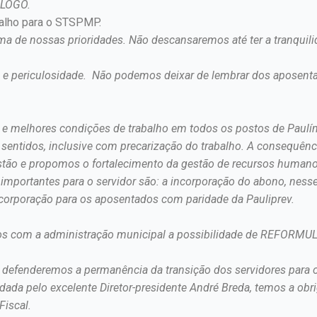
IÁLOGO.
balho para o STSPMP.
a de nossas prioridades. Não descansaremos até ter a tranquili
e e periculosidade. Não podemos deixar de lembrar dos aposen
es e melhores condições de trabalho em todos os postos de Paulí
entidos, inclusive com precarização do trabalho. A consequênci
estão e propomos o fortalecimento da gestão de recursos humano
 importantes para o servidor são: a incorporação do abono, ness
incorporação para os aposentados com paridade da Pauliprev.
mos com a administração municipal a possibilidade de REFORMUL
efenderemos a permanência da transição dos servidores para o
ada pelo excelente Diretor-presidente André Breda, temos a ob
Fiscal.