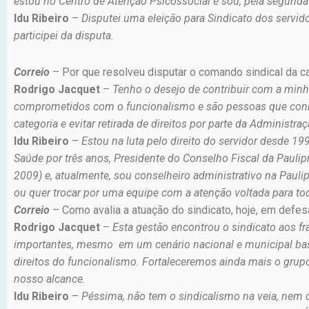
estou no Centro de Atenção Psicossocial e sou, pela segund
Idu Ribeiro
–
Disputei uma eleição para Sindicato dos servid
participei da disputa.
Correio
– Por que resolveu disputar o comando sindical da c
Rodrigo Jacquet
–
Tenho o desejo de contribuir com a min
comprometidos com o funcionalismo e são pessoas que conhe
categoria e evitar retirada de direitos por parte da Administraç
Idu Ribeiro
–
Estou na luta pelo direito do servidor desde 19
Saúde por três anos, Presidente do Conselho Fiscal da Pauli
2009) e, atualmente, sou conselheiro administrativo na Paulipr
ou quer trocar por uma equipe com a atenção voltada para to
Correio
– Como avalia a atuação do sindicato, hoje, em defes
Rodrigo Jacquet
–
Esta gestão encontrou o sindicato aos 
importantes, mesmo em um cenário nacional e municipal basta
direitos do funcionalismo. Fortaleceremos ainda mais o grup
nosso alcance.
Idu Ribeiro
–
Péssima, não tem o sindicalismo na veia, nem o