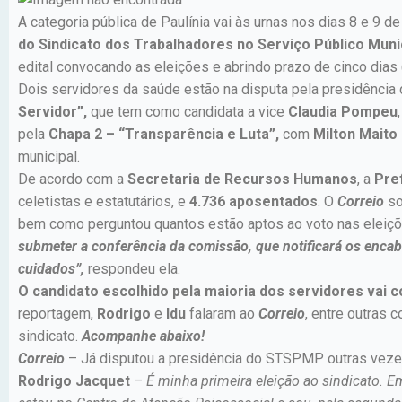
A categoria pública de Paulínia vai às urnas nos dias 8 e 9 d
do Sindicato dos Trabalhadores no Serviço Público Muni
edital convocando as eleições e abrindo prazo de cinco dias
Dois servidores da saúde estão na disputa pela presidência 
Servidor”,
que tem como candidata a vice
Claudia Pompeu
pela
Chapa 2 – “Transparência e Luta”,
com
Milton Maito
municipal.
De acordo com a
Secretaria de Recursos Humanos
, a
Pref
celetistas e estatutários, e
4.736 aposentados
. O
Correio
so
bem como perguntou quantos estão aptos ao voto nas eleiçõ
submeter a conferência da comissão, que notificará os enca
cuidados”,
respondeu ela.
O candidato escolhido pela maioria dos servidores vai
reportagem,
Rodrigo
e
Idu
falaram ao
Correio
, entre outras 
sindicato.
Acompanhe abaixo!
Correio
– Já disputou a presidência do STSPMP outras vez
Rodrigo Jacquet
–
É minha primeira eleição ao sindicato. E