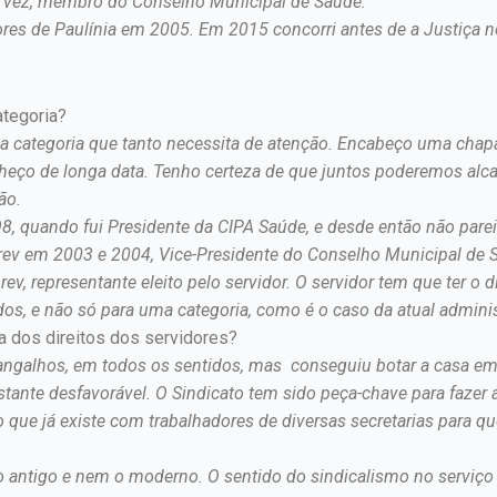
a vez, membro do Conselho Municipal de Saúde.
ores de Paulínia em 2005. Em 2015 concorri antes de a Justiça 
ategoria?
ha categoria que tanto necessita de atenção. Encabeço uma ch
ço de longa data. Tenho certeza de que juntos poderemos alca
ão.
98, quando fui Presidente da CIPA Saúde, e desde então não pare
prev em 2003 e 2004, Vice-Presidente do Conselho Municipal de 
ev, representante eleito pelo servidor. O servidor tem que ter o
dos, e não só para uma categoria, como é o caso da atual admini
a dos direitos dos servidores?
frangalhos, em todos os sentidos, mas conseguiu botar a casa 
nte desfavorável. O Sindicato tem sido peça-chave para fazer a
o que já existe com trabalhadores de diversas secretarias para
 antigo e nem o moderno. O sentido do sindicalismo no serviço pú