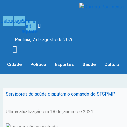
Ir
para
o
acebook
Instagram
Share-
conteúdo
alt-
square
Paulínia, 7 de agosto de 2026
Cidade
Política
Esportes
Saúde
Cultura
Servidores da saúde disputam o comando do STSPMP
Última atualização em 18 de janeiro de 2021