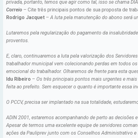
privada, portanto, temos que agir como tal, isso se chama D
Correio
– Cite três principais pontos de sua proposta de tra
Rodrigo Jacquet
–
A luta pela manutenção do abono será um
Lutaremos pela regularização do pagamento da insalubridad
proventos.
E, claro, continuaremos a luta pela valorização dos Servidor
trabalhador municipal vem colecionando perdas em todos os s
emocional do trabalhador. Olharemos de frente para esta qu
Idu Ribeiro
–
Os três principais pontos mais urgentes e mais
feita ao prefeito. Sem esquecer o quanto é importante essa 
O PCCV, precisa ser implantado na sua totalidade, estudare
ADIN 2001, estaremos acompanhando de perto as decisões e d
Apesar de termos uma excelente equipe de servidores comand
ações da Pauliprev junto com os Conselhos Administrativo e 