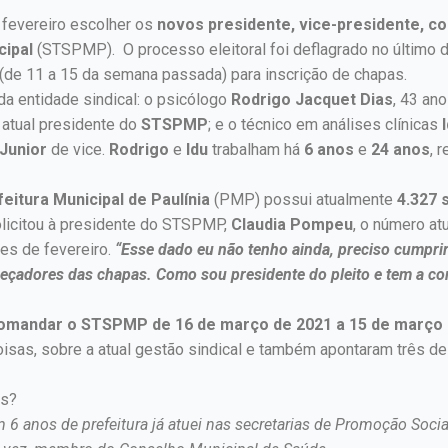
e fevereiro escolher os
novos presidente, vice-presidente, co
cipal
(STSPMP). O processo eleitoral foi deflagrado no último d
 (de 11 a 15 da semana passada) para inscrição de chapas.
da entidade sindical: o psicólogo
Rodrigo Jacquet Dias
, 43 an
, atual presidente do
STSPMP
; e o técnico em análises clínicas
 Junior
de vice.
Rodrigo
e
Idu
trabalham há
6 anos
e
24 anos
, 
eitura Municipal de Paulínia
(PMP) possui atualmente
4.327 
licitou à presidente do STSPMP,
Claudia Pompeu
, o número at
es de fevereiro.
“Esse dado eu não tenho ainda, preciso cumpri
beçadores das chapas. Como sou presidente do pleito e tem a co
 comandar o STSPMP de 16 de março de 2021 a 15 de março 
coisas, sobre a atual gestão sindical e também apontaram três de
es?
m 6 anos de prefeitura já atuei nas secretarias de Promoção Soci