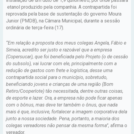
instalação de um duto de 1,9 quilômetro, por onde passará
etanol produzido pela companhia. A contrapartida foi
reprovada pela base de sustentação do governo Moura
Junior (PMDB), na Câmara Municipal, durante a sessão
ordinária de terça-feira (17).
“Em relação a proposta dos meus colegas Angela, Fábio e
Simeia, acredito ser justo e razoável que a empresa
(Copersucar), que foi beneficiada pelo Projeto (o de cessão
do subsolo), vai lucrar com ele, principalmente com a
redução de gastos com frete e logística, desse uma
contrapartida social para o município, sobretudo,
beneficiando jovens e crianças de uma região (Bom
Retiro/Cooperlote) tão necessitada, dentre outras coisas,
de esporte e lazer. Ora, a empresa não pode ficar apenas
com o bônus, mas deve ter também o ônus, que nada
mais é que, inclusive, fortalecer a imagem corporativa dela
junto a nossa sociedade. Pena, portanto, a maioria dos
colegas vereadores não pensar da mesma forma”,
afirma o
vereador.