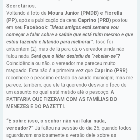
Secretários.
Voltando à foto de
Moura Junior (PMDB) e Fiorella
(PP)
, após a publicação da cena
Caprino (PRB)
postou
em seu
Facebook:
“Meus amigos está semana vou
começar a falar sobre a saúde que está ruim mesmo e que
estou fazendo e lutando para melhorar”.
Isso foi
anteontem (2), mas de lá para cá, o vereador ainda não
falou nada.
Será que o líder desistiu de “rebelar-se”?
Coincidência ou não, o vereador me pareceu muito
magoado. Esta não é a primeira vez que
Caprino (PRB)
reconhece o péssimo estado da saúde municipal, mas me
parece, também, que ele tá querendo desviar o foco de
um assunto no qual está metido até o pescoço:
A
PATIFARIA QUE FIZERAM COM AS FAMÍLIAS DO
MENEZES E DO PAZETTI.
“E sobre isso, o senhor não vai falar nada,
vereador?”
Já faltou na sessão do dia 25, quando todos
aguardavam ansiosamente a versão dele sobre as