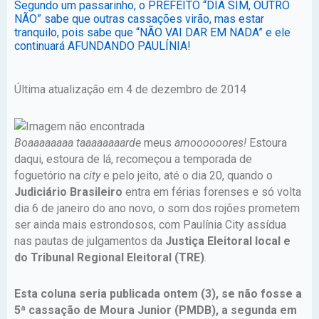
Segundo um passarinho, o PREFEITO “DIA SIM, OUTRO
NÃO” sabe que outras cassações virão, mas estar
tranquilo, pois sabe que “NÃO VAI DAR EM NADA” e ele
continuará AFUNDANDO PAULÍNIA!
Última atualização em 4 de dezembro de 2014
Boaaaaaaaa taaaaaaaarde
meus
amoooooores!
Estoura
daqui, estoura de lá, recomeçou a temporada de
foguetório na
city
e pelo jeito, até o dia 20, quando o
Judiciário Brasileiro
entra em férias forenses e só volta
dia 6 de janeiro do ano novo, o som dos rojões prometem
ser ainda mais estrondosos, com Paulínia City assídua
nas pautas de julgamentos da
Justiça Eleitoral local e
do Tribunal Regional Eleitoral (TRE)
.
Esta coluna seria publicada ontem (3), se não fosse a
5ª cassação de Moura Junior (PMDB), a segunda em