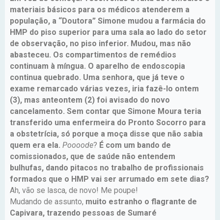
materiais básicos para os médicos atenderem a
população, a “Doutora” Simone mudou a farmácia do
HMP do piso superior para uma sala ao lado do setor
de observação, no piso inferior. Mudou, mas não
abasteceu. Os compartimentos de remédios
continuam à míngua. O aparelho de endoscopia
continua quebrado. Uma senhora, que já teve o
exame remarcado várias vezes, iria fazê-lo ontem
(3), mas anteontem (2) foi avisado do novo
cancelamento. Sem contar que Simone Moura teria
transferido uma enfermeira do Pronto Socorro para
a obstetrícia, só porque a moça disse que não sabia
quem era ela.
Poooode
?
É com um bando de
comissionados, que de saúde não entendem
bulhufas, dando pitacos no trabalho de profissionais
formados que o HMP vai ser arrumado em sete dias?
Ah, vão se lasca, de novo! Me poupe!
Mudando de assunto,
muito estranho o flagrante de
Capivara, trazendo pessoas de Sumaré