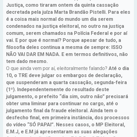
Justiça, como tiraram ontem da quinta cassação
decretada pela juíza Marta Brandão Pistelli. Para eles
é a coisa mais normal do mundo um dia serem
condenados na justiça eleitoral, no outro na justiça
comum, serem chamados na Polícia Federal e por aí
vai. E por que é normal? Porque apesar de tudo, a
filosofia deles continua a mesma de sempre: ISSO
NÃO VAI DAR EM NADA. E em termos definitivos, não
tem dado mesmo.
O que ainda vem por aí, eleitoralmente falando?
Até o dia
10, o TRE deve julgar os embargos de declaração,
que suspenderam a quarta cassação, segunda-feira
(1º). Independentemente do resultado deste
julgamento, o prefeito “dia sim, outro não” precisará
obter uma liminar para continuar no cargo, até o
julgamento final da fraude eleitoral. Ainda tem o
desfecho final, em primeira instância, dos processos
do vídeo “SÓ PAPAI”. Nesses casos, o MP Eleitoral,
E.M.J, e E.M já apresentaram as suas alegações