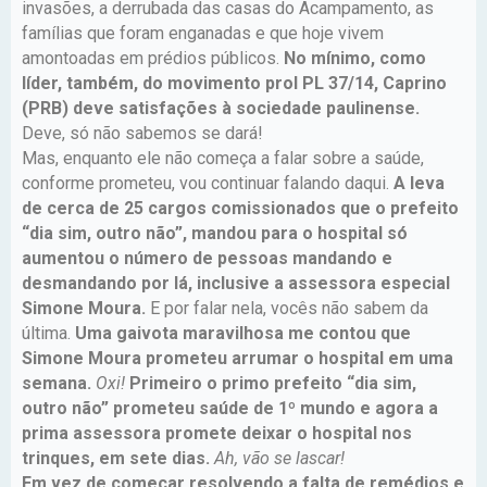
invasões, a derrubada das casas do Acampamento, as
famílias que foram enganadas e que hoje vivem
amontoadas em prédios públicos.
No mínimo, como
líder, também, do movimento prol PL 37/14, Caprino
(PRB) deve satisfações à sociedade paulinense.
Deve, só não sabemos se dará!
Mas, enquanto ele não começa a falar sobre a saúde,
conforme prometeu, vou continuar falando daqui.
A leva
de cerca de 25 cargos comissionados que o prefeito
“dia sim, outro não”, mandou para o hospital só
aumentou o número de pessoas mandando e
desmandando por lá, inclusive a assessora especial
Simone Moura.
E por falar nela, vocês não sabem da
última.
Uma gaivota maravilhosa me contou que
Simone Moura prometeu arrumar o hospital em uma
semana.
Oxi!
Primeiro o primo prefeito “dia sim,
outro não” prometeu saúde de 1º mundo e agora a
prima assessora promete deixar o hospital nos
trinques, em sete dias.
Ah, vão se lascar!
Em vez de começar resolvendo a falta de remédios e