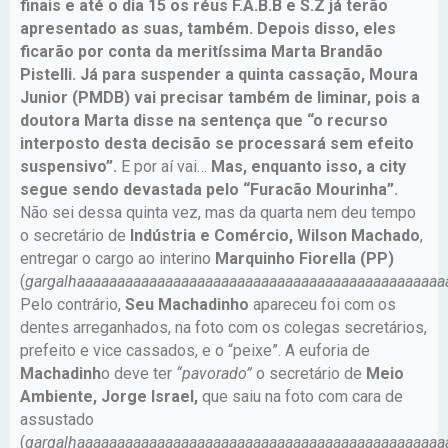
finais e até o dia 15 os réus F.A.B.B e S.Z já terão
apresentado as suas, também. Depois disso, eles
ficarão por conta da meritíssima Marta Brandão
Pistelli. Já para suspender a quinta cassação, Moura
Junior (PMDB) vai precisar também de liminar, pois a
doutora Marta disse na sentença que “o recurso
interposto desta decisão se processará sem efeito
suspensivo”.
E por aí vai…
Mas, enquanto isso, a city
segue sendo devastada pelo “Furacão Mourinha”.
Não sei dessa quinta vez, mas da quarta nem deu tempo
o secretário de
Indústria e Comércio, Wilson Machado
,
entregar o cargo ao interino
Marquinho Fiorella (PP)
(
gargalhaaaaaaaaaaaaaaaaaaaaaaaaaaaaaaaaaaaaaaaaaaaaaa
Pelo contrário,
Seu Machadinho
apareceu foi com os
dentes arreganhados, na foto com os colegas secretários,
prefeito e vice cassados, e o “peixe”. A euforia de
Machadinh
o deve ter
“pavorado”
o secretário de
Meio
Ambiente, Jorge Israel,
que saiu na foto com cara de
assustado
(
gargalhaaaaaaaaaaaaaaaaaaaaaaaaaaaaaaaaaaaaaaaaaaaaaa