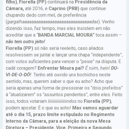
filho)
,
Fiorella (PP)
continuará na
Presidência da
Câmara,
até 2016, e
Caprino (PRB)
que continue
chupando dedo com mel, de preferência
(
gargalhaaaaaaaaaaaaaaaaaaaaaaaaaaaaaadas
). Venho
dizendo isso, faz tempo, mas eles insistem em não
acreditar que a “
BANDA MARCIAL MOURA”
toca assim –
não tem outro jeito!
Fiorella (PP)
só não seria reeleito, caso aliados
resolvessem se juntar e lançar uma chapa “independente”,
com votos suficientes para vencer o “peixe” na disputa. E
cadê coragem?
Enfrentar Moura pai?
É ruim, hein!
DU-
VI-DE-O-DÓ!
Tenho até ouvido uns bochichos neste
sentido, mas, querem saber o que eu acho? Acho que
seria apenas uma forma de pressionar os “dois prefeitos”
à “atualizarem” os “assuntos pendentes”, entre eles. Feito
isso, todos votariam
liiiiiiiiiiiiiiindos
no
Fiorella (PP)
,
podem apostar. É o que eu acho!
Mas vamos aguardar
até o dia 15, prazo limite estipulado no Regimento
Interno da Câmara, para a eleição da nova Mesa
Diretora – Presidente, Vice, Primeiro e Segundo