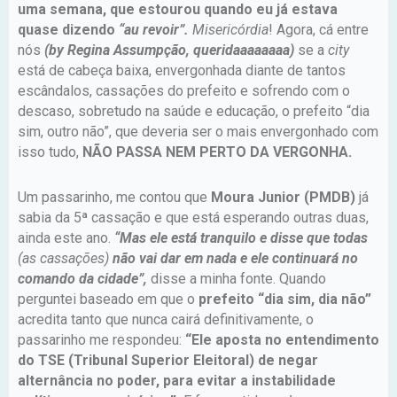
uma semana, que estourou quando eu já estava
quase dizendo
“au revoir”.
Misericórdia
! Agora, cá entre
nós
(by Regina Assumpção, queridaaaaaaaa)
se a
city
está de cabeça baixa, envergonhada diante de tantos
escândalos, cassações do prefeito e sofrendo com o
descaso, sobretudo na saúde e educação, o prefeito “dia
sim, outro não”, que deveria ser o mais envergonhado com
isso tudo,
NÃO PASSA NEM PERTO DA VERGONHA.
Um passarinho, me contou que
Moura Junior (PMDB)
já
sabia da 5ª cassação e que está esperando outras duas,
ainda este ano.
“Mas ele está tranquilo e disse que todas
(as cassações)
não vai dar em nada e ele continuará no
comando da cidade”,
disse a minha fonte. Quando
perguntei baseado em que o
prefeito “dia sim, dia não”
acredita tanto que nunca cairá definitivamente, o
passarinho me respondeu:
“Ele aposta no entendimento
do TSE (Tribunal Superior Eleitoral) de negar
alternância no poder, para evitar a instabilidade