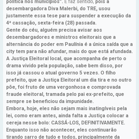
política nos municípios”.
E faz sentido,
pois a
desembargadora Diva Malerbi, do TRE, usou
justamente essa tese para suspender a execução da
4ª cassação, sexta-feira (28) passada.
Gente do céu, alguém precisa avisar aos
desembargadores e ministros eleitorais que a
alternância do poder em Paulínia é a única saída que a
city tem para não afundar, mais do que está afundada.
A Justiça Eleitoral local, que acompanha de perto o
drama vivido pela população, sabe bem disso, por
isso já cassou o atual governo 5 vezes. O filho
prefeito, que a Justiça Eleitoral um dia tira e no outro
põe, foi fruto de uma vergonhosa e comprovada
fraude eleitoral, tramada pelo pai ex-prefeito, que
sempre se beneficiou da impunidade.
Embora, hoje, eles não sejam mais inatingíveis pela
lei, como eram antes, ainda falta a Justiça colocar a
cereja nesse bolo: CASSÁ-LOS, DEFINITIVAMENTE.
Enquanto isso não acontecer, eles continuarão
tirando sarro de tudo e todos, principalmente da