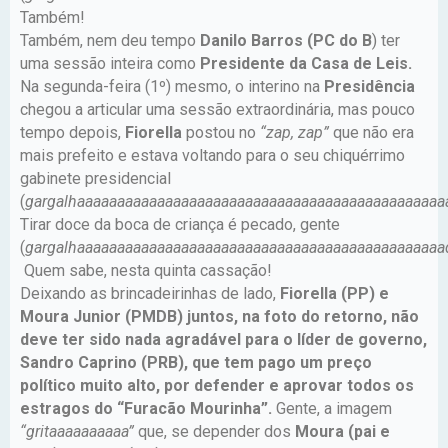
Também!
Também, nem deu tempo
Danilo Barros (PC do B
) ter
uma sessão inteira como
Presidente da Casa de Leis.
Na segunda-feira (1º) mesmo, o interino na
Presidência
chegou a articular uma sessão extraordinária, mas pouco
tempo depois,
Fiorella
postou no
“zap, zap”
que não era
mais prefeito e estava voltando para o seu chiquérrimo
gabinete presidencial
(
gargalhaaaaaaaaaaaaaaaaaaaaaaaaaaaaaaaaaaaaaaaaaaaaaa
Tirar doce da boca de criança é pecado, gente
(
gargalhaaaaaaaaaaaaaaaaaaaaaaaaaaaaaaaaaaaaaaaaaaaaaa
Quem sabe, nesta quinta cassação!
Deixando as brincadeirinhas de lado,
Fiorella (PP) e
Moura Junior (PMDB) juntos, na foto do retorno, não
deve ter sido nada agradável para o líder de governo,
Sandro Caprino (PRB), que tem pago um preço
político muito alto, por defender e aprovar todos os
estragos do “Furacão Mourinha”.
Gente, a imagem
“gritaaaaaaaaaa”
que, se depender dos
Moura (pai e