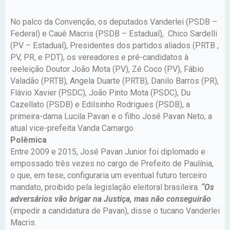
No palco da Convenção, os deputados Vanderlei (PSDB –
Federal) e Cauê Macris (PSDB – Estadual), Chico Sardelli
(PV – Estadual), Presidentes dos partidos aliados (PRTB ,
PV, PR, e PDT), os vereadores e pré-candidatos à
reeleição Doutor João Mota (PV), Zé Coco (PV), Fábio
Valadão (PRTB), Angela Duarte (PRTB), Danilo Barros (PR),
Flávio Xavier (PSDC), João Pinto Mota (PSDC), Du
Cazellato (PSDB) e Edilsinho Rodrigues (PSDB), a
primeira-dama Lucila Pavan e o filho José Pavan Neto, a
atual vice-prefeita Vanda Camargo.
Polêmica
Entre 2009 e 2015, José Pavan Junior foi diplomado e
empossado três vezes no cargo de Prefeito de Paulínia,
o que, em tese, configuraria um eventual futuro terceiro
mandato, proibido pela legislação eleitoral brasileira.
“Os
adversários vão brigar na Justiça, mas não conseguirão
(impedir a candidatura de Pavan), disse o tucano Vanderlei
Macris.