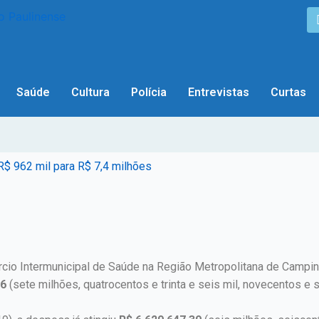
Saúde
Cultura
Polícia
Entrevistas
Curtas
R$ 962 mil para R$ 7,4 milhões
cio Intermunicipal de Saúde na Região Metropolitana de Campi
26
(sete milhões, quatrocentos e trinta e seis mil, novecentos e s