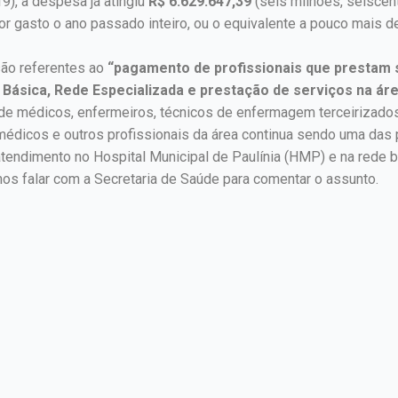
19), a despesa já atingiu
R$ 6.629.647,39
(seis milhões, seiscent
alor gasto o ano passado inteiro, ou o equivalente a pouco mais 
são referentes ao
“pagamento de profissionais que prestam 
ásica, Rede Especializada e prestação de serviços na área
 de médicos, enfermeiros, técnicos de enfermagem terceirizado
médicos e outros profissionais da área continua sendo uma das
atendimento no Hospital Municipal de Paulínia (HMP) e na rede 
s falar com a Secretaria de Saúde para comentar o assunto.