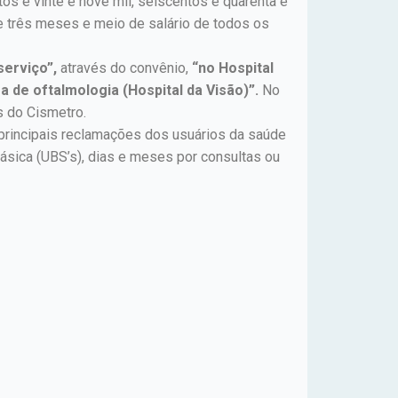
os e vinte e nove mil, seiscentos e quarenta e
de três meses e meio de salário de todos os
serviço”,
através do convênio,
“no Hospital
 de oftalmologia (Hospital da Visão)”.
No
s do Cismetro.
 principais reclamações dos usuários da saúde
básica (UBS’s), dias e meses por consultas ou