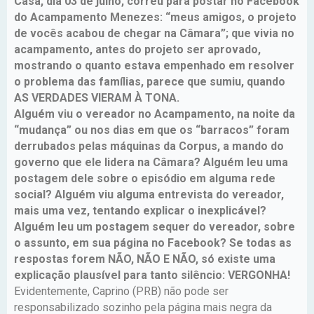
Casa, dia 03 de julho, correu para postar no Facebook
do Acampamento Menezes: “meus amigos, o projeto
de vocês acabou de chegar na Câmara”; que vivia no
acampamento, antes do projeto ser aprovado,
mostrando o quanto estava empenhado em resolver
o problema das famílias, parece que sumiu, quando
AS VERDADES VIERAM À TONA.
Alguém viu o vereador no Acampamento, na noite da
“mudança” ou nos dias em que os “barracos” foram
derrubados pelas máquinas da Corpus, a mando do
governo que ele lidera na Câmara? Alguém leu uma
postagem dele sobre o episódio em alguma rede
social? Alguém viu alguma entrevista do vereador,
mais uma vez, tentando explicar o inexplicável?
Alguém leu um postagem sequer do vereador, sobre
o assunto, em sua página no Facebook? Se todas as
respostas forem NÃO, NÃO E NÃO, só existe uma
explicação plausível para tanto silêncio: VERGONHA!
Evidentemente, Caprino (PRB) não pode ser
responsabilizado sozinho pela página mais negra da