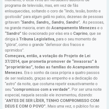
programa de televisão, mas, em vez de fãs
enlouquecidas, soltando o coro de “lindo, tesão, bonito e
gostosão” para algum galã no palco, dezenas de pessoas
gritavam
“Sandro, Sandro,, Sandro, Sandro”.
As pessoas,
na grande maioria, eram do
Acampamento Menezes
e o
“Sandro”
tão ovacionado por elas era o
Caprino
, que se
dirigia à
Tribuna Legislativa,
para o seu momento de
“glória”, como o grande “defensor dos fracos e
oprimidos”.
Começava, então, a votação do Projeto de Lei
37/2014, que prometia promover de “invasoras” à
“proprietárias”, todas as famílias do Acampamento
Menezes.
Era o sonho da casa própria a quatro passos
de ser realizado, graças ao empenho e a dedicação do
“astro” da noite, que costuma repetir exaustivamente o
seu
“compromisso com a verdade”.
Por ser uma noite
especial, naquela sessão ele incrementou, dizendo:
“
ANTES DE SER LÍDER, TENHO COMPROMISSO COM
DEUS E COM O POVO”.
Mais uma vez, o público foi ao