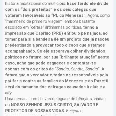
história habitacional do município.
Esse fardo ele divide
com os “dois prefeitos” e os seis colegas que
votaram favoráveis ao “PL do Menezes”.
Agora, como
“marinheiro de primeiro viagem”, embora bastante
escolado em “certas” artimanhas políticas,
tenho a
impressão que Caprino (PRB) enfiou o pé na jaca, ao
tomar para si a bandeira de um projeto que já nasceu
predestinado a provocar todo o caos que estamos
acompanhando.
Se ele esperava colher dividendos
políticos no futuro, por sua “brilhante atuação” neste
caso, acho que pode esquecer e contentar-se
apenas com os gritos de
“Sandro, Sandro, Sandro”
. A
fatura que o vereador e todos os responsáveis pela
patifaria contra as famílias do Menezes e do Pazetti
será do tamanho dos estragos causados à elas e a
city.
Uma semana com chuvas de água e de bênçãos, vindas
do
NOSSO SENHOR JESUS CRISTO, SALVADOR E
PROTETOR DE NOSSAS VIDAS.
Beiiijos e