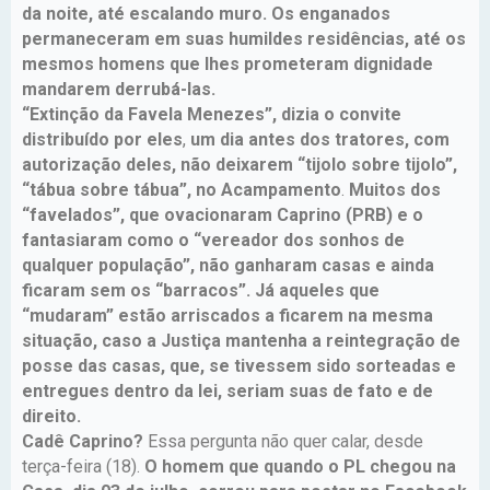
da noite, até escalando muro. Os enganados
permaneceram em suas humildes residências, até os
mesmos homens que lhes prometeram dignidade
mandarem derrubá-las.
“Extinção da Favela Menezes”, dizia o convite
distribuído por eles
,
um dia antes dos tratores, com
autorização deles, não deixarem “tijolo sobre tijolo”,
“tábua sobre tábua”, no Acampamento
.
Muitos dos
“favelados”, que ovacionaram Caprino (PRB) e o
fantasiaram como o “vereador dos sonhos de
qualquer população”, não ganharam casas e ainda
ficaram sem os “barracos”. Já aqueles que
“mudaram” estão arriscados a ficarem na mesma
situação, caso a Justiça mantenha a reintegração de
posse das casas, que, se tivessem sido sorteadas e
entregues dentro da lei, seriam suas de fato e de
direito.
Cadê Caprino?
Essa pergunta não quer calar, desde
terça-feira (18).
O homem que quando o PL chegou na