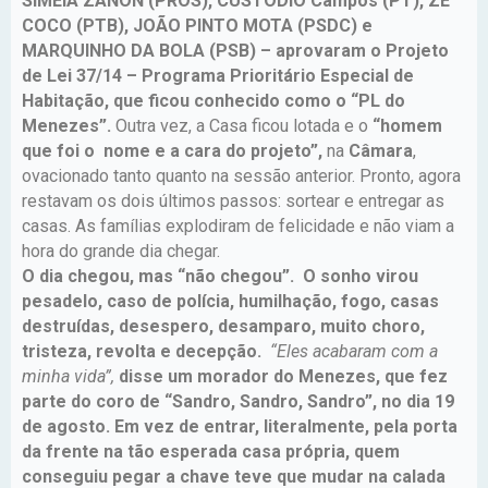
SIMEIA ZANON (PROS), CUSTÓDIO Campos (PT), ZÉ
COCO (PTB), JOÃO PINTO MOTA (PSDC) e
MARQUINHO DA BOLA (PSB) – aprovaram o Projeto
de Lei 37/14 – Programa Prioritário Especial de
Habitação, que ficou conhecido como o “PL do
Menezes”.
Outra vez, a Casa ficou lotada e o
“homem
que foi o nome e a cara do projeto”,
na
Câmara
,
ovacionado tanto quanto na sessão anterior. Pronto, agora
restavam os dois últimos passos: sortear e entregar as
casas. As famílias explodiram de felicidade e não viam a
hora do grande dia chegar.
O dia chegou, mas “não chegou”. O sonho virou
pesadelo, caso de polícia, humilhação, fogo, casas
destruídas, desespero, desamparo, muito choro,
tristeza, revolta e decepção.
“Eles acabaram com a
minha vida”,
disse um morador do Menezes, que fez
parte do coro de “Sandro, Sandro, Sandro”, no dia 19
de agosto. Em vez de entrar, literalmente, pela porta
da frente na tão esperada casa própria, quem
conseguiu pegar a chave teve que mudar na calada