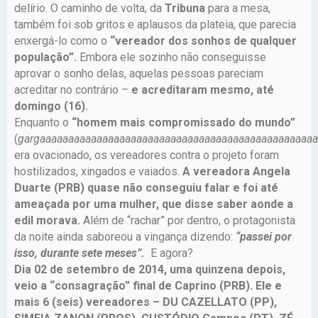
delírio. O caminho de volta, da
Tribuna
para a mesa,
também foi sob gritos e aplausos da plateia, que parecia
enxergá-lo como o
“vereador dos sonhos de qualquer
população”.
Embora ele sozinho não conseguisse
aprovar o sonho delas, aquelas pessoas pareciam
acreditar no contrário –
e acreditaram mesmo, até
domingo (16).
Enquanto o
“homem mais compromissado do mundo”
(
gargaaaaaaaaaaaaaaaaaaaaaaaaaaaaaaaaaaaaaaaaaaaaaaaa
era ovacionado, os vereadores contra o projeto foram
hostilizados, xingados e vaiados.
A vereadora Angela
Duarte (PRB) quase não conseguiu falar e foi até
ameaçada por uma mulher, que disse saber aonde a
edil morava.
Além de “rachar” por dentro, o protagonista
da noite ainda saboreou a vingança dizendo:
“passei por
isso, durante sete meses”.
E agora?
Dia 02 de setembro de 2014, uma quinzena depois,
veio a “consagração” final de Caprino (PRB). Ele e
mais 6 (seis) vereadores – DU CAZELLATO (PP),