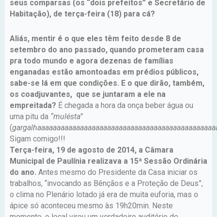
seus comparsas (os “dois prefeitos” e Secretário de
Habitação), de terça-feira (18) para cá?
Aliás, mentir é o que eles têm feito desde 8 de
setembro do ano passado, quando prometeram casa
pra todo mundo e agora dezenas de famílias
enganadas estão amontoadas em prédios públicos,
sabe-se lá em que condições.
E o que dirão, também,
os coadjuvantes, que se juntaram a ele na
empreitada?
É chegada a hora da onça beber água ou
uma pitu da
“mulésta”
(
gargalhaaaaaaaaaaaaaaaaaaaaaaaaaaaaaaaaaaaaaaaaaaaaaa
Sigam comigo!!!
Terça-feira, 19 de agosto de 2014, a Câmara
Municipal de Paulínia realizava a 15ª Sessão Ordinária
do ano.
Antes mesmo do Presidente da Casa iniciar os
trabalhos, “invocando as Bênçãos e a Proteção de Deus”,
o clima no Plenário lotado já era de muita euforia, mas o
ápice só aconteceu mesmo às 19h20min. Neste
momento, o local virou um verdadeiro auditório de