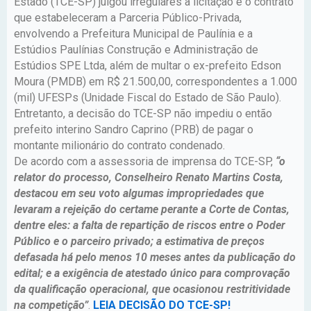
Estado (TCE-SP) julgou irregulares a licitação e o contrato
que estabeleceram a Parceria Público-Privada,
envolvendo a Prefeitura Municipal de Paulínia e a
Estúdios Paulínias Construção e Administração de
Estúdios SPE Ltda, além de multar o ex-prefeito Edson
Moura (PMDB) em R$ 21.500,00, correspondentes a 1.000
(mil) UFESPs (Unidade Fiscal do Estado de São Paulo).
Entretanto, a decisão do TCE-SP não impediu o então
prefeito interino Sandro Caprino (PRB) de pagar o
montante milionário do contrato condenado.
De acordo com a assessoria de imprensa do TCE-SP,
“o
relator do processo, Conselheiro Renato Martins Costa,
destacou em seu voto algumas impropriedades que
levaram a rejeição do certame perante a Corte de Contas,
dentre eles: a falta de repartição de riscos entre o Poder
Público e o parceiro privado; a estimativa de preços
defasada há pelo menos 10 meses antes da publicação do
edital; e a exigência de atestado único para comprovação
da qualificação operacional, que ocasionou restritividade
na competição”
.
LEIA DECISÃO DO TCE-SP!