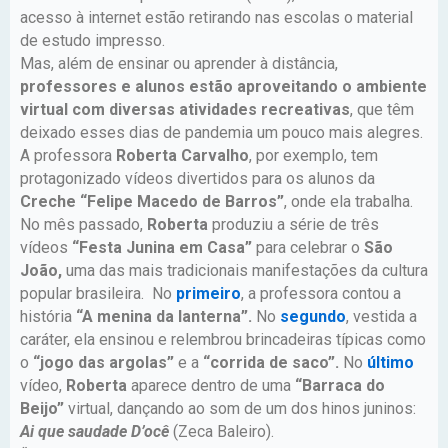
acesso à internet estão retirando nas escolas o material
de estudo impresso.
Mas, além de ensinar ou aprender à distância,
professores e alunos estão aproveitando o ambiente
virtual com diversas atividades recreativas
, que têm
deixado esses dias de pandemia um pouco mais alegres.
A professora
Roberta Carvalho
, por exemplo, tem
protagonizado vídeos divertidos para os alunos da
Creche “Felipe Macedo de Barros”
, onde ela trabalha.
No mês passado,
Roberta
produziu a série de três
vídeos
“Festa Junina em Casa”
para celebrar o
São
João,
uma das mais tradicionais manifestações da cultura
popular brasileira. No
primeiro
, a professora contou a
história
“A menina da lanterna”.
No
segundo
, vestida a
caráter, ela ensinou e relembrou brincadeiras típicas como
o
“jogo das argolas”
e a
“corrida de saco”.
No
último
vídeo,
Roberta
aparece dentro de uma
“Barraca do
Beijo”
virtual, dançando ao som de um dos hinos juninos:
Ai que saudade D’ocê
(Zeca Baleiro).