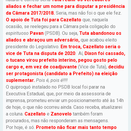
aliados e fechar um nome para disputar a presidência
da Câmara 2017/2018.
Seria, mas não foi o que ele fez.
O apoio de Tuta foi para Cazellato
que, naquela
ocasião, se reelegeu para a Câmara pela coligação do
espirituoso
Pavan
(PSDB). Ou seja,
Tuta abandonou os
aliados e abraçou um adversário,
que acabou eleito
presidente do Legislativo.
Em troca, Cazellato seria o
vice de Tuta na disputa de 2020
. Aí,
Dixon foi cassado,
o tucano virou prefeito interino, pegou gosto pelo
cargo e, em vez de coadjuvante
(Vice de Tuta),
decidiu
ser protagonista (candidato a Prefeito) na eleição
suplementar.
Pois é, pois é!!!!
O quiproquó instalado no PSDB local foi parar na
Executiva Estadual, que, por meio da assessoria de
imprensa, prometeu enviar um posicionamento até às 14h
de hoje, o que não ocorreu ainda. Caso receba, atualizarei
a coluna.
Cazellato
e
Zanovelo
também foram
procurados, mas não responderam as mensagens.
Por hoje, é só.
Prometo não ficar mais tanto tempo