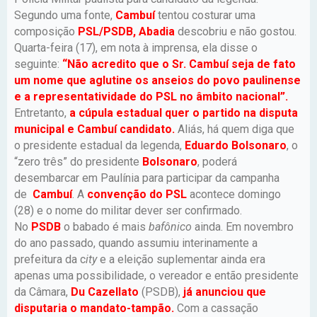
Segundo uma fonte,
Cambuí
tentou costurar uma
composição
PSL/PSDB,
Abadia
descobriu e não gostou.
Quarta-feira (17), em nota à imprensa, ela disse o
seguinte:
“Não acredito que o Sr. Cambuí seja de fato
um nome que aglutine os anseios do povo paulinense
e a representatividade do PSL no âmbito nacional”.
Entretanto,
a cúpula estadual quer o partido na disputa
municipal e Cambuí candidato.
Aliás, há quem diga que
o presidente estadual da legenda,
Eduardo Bolsonaro
, o
“zero três” do presidente
Bolsonaro
, poderá
desembarcar em Paulínia para participar da campanha
de
Cambuí
. A
convenção do PSL
acontece domingo
(28) e o nome do militar dever ser confirmado.
No
PSDB
o babado é mais
bafônico
ainda. Em novembro
do ano passado, quando assumiu interinamente a
prefeitura da c
ity
e a eleição suplementar ainda era
apenas uma possibilidade, o vereador e então presidente
da Câmara,
Du Cazellato
(PSDB),
já anunciou que
disputaria o mandato-tampão.
Com a cassação