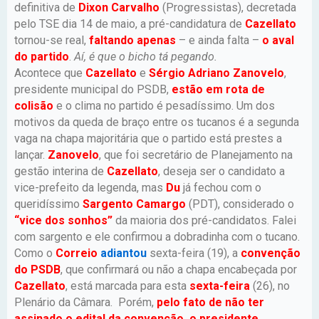
definitiva de
Dixon Carvalho
(Progressistas), decretada
pelo TSE dia 14 de maio, a pré-candidatura de
Cazellato
tornou-se real,
faltando apenas
– e ainda falta –
o aval
do partido
.
Aí, é que o bicho tá pegando.
Acontece que
Cazellato
e
Sérgio Adriano Zanovelo
,
presidente municipal do PSDB,
estão em rota de
colisão
e o clima no partido é pesadíssimo. Um dos
motivos da queda de braço entre os tucanos é a segunda
vaga na chapa majoritária que o partido está prestes a
lançar.
Zanovelo
, que foi secretário de Planejamento na
gestão interina de
Cazellato
, deseja ser o candidato a
vice-prefeito da legenda, mas
Du
já fechou com o
queridíssimo
Sargento Camargo
(PDT), considerado o
“vice dos sonhos”
da maioria dos pré-candidatos. Falei
com sargento e ele confirmou a dobradinha com o tucano.
Como o
Correio
adiantou
sexta-feira (19), a
convenção
do PSDB
, que confirmará ou não a chapa encabeçada por
Cazellato
, está marcada para esta
sexta-feira
(26), no
Plenário da Câmara. Porém,
pelo fato de não ter
assinado o edital da convenção, o presidente