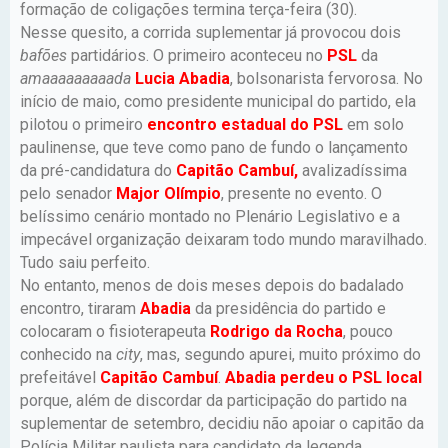
formação de coligações termina terça-feira (30).
Nesse quesito, a corrida suplementar já provocou dois
bafões
partidários. O primeiro aconteceu no
PSL
da
amaaaaaaaaada
Lucia Abadia
, bolsonarista fervorosa. No
início de maio, como presidente municipal do partido, ela
pilotou o primeiro
encontro estadual do PSL
em solo
paulinense, que teve como pano de fundo o lançamento
da pré-candidatura do
Capitão Cambuí,
avalizadíssima
pelo senador
Major Olímpio
, presente no evento. O
belíssimo cenário montado no Plenário Legislativo e a
impecável organização deixaram todo mundo maravilhado.
Tudo saiu perfeito.
No entanto, menos de dois meses depois do badalado
encontro, tiraram
Abadia
da presidência do partido e
colocaram o fisioterapeuta
Rodrigo da Rocha
, pouco
conhecido na
city
, mas, segundo apurei, muito próximo do
prefeitável
Capitão Cambuí
.
Abadia perdeu o PSL local
porque, além de discordar da participação do partido na
suplementar de setembro, decidiu não apoiar o capitão da
Polícia Militar paulista para candidato da legenda.