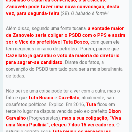
Zanovelo pode fazer uma nova convocação, desta
vez, para segunda-feira
(28).
O babado é forte!!!
Além disso, segundo uma fonte tucana,
a vontade maior
de Zanovelo seria coligar o PSDB com o PPS e assim
ser o Vice do prefeitável Tuta Bosco,
com quem ele
tem negócios no ramo de petróleo. Porém, parece que
Cazellato já garantiu o voto da maioria do diretório
para sagrar-se candidato.
Diante dos fatos, a
convenção do PSDB tem tudo para ser a mais barulhenta
de todas.
Não sei se uma coisa pode ter a ver com a outra, mas o
fato é que
Tuta Bosco
e
Cazellato
, atualmente, são
desafetos políticos. Explico. Em 2016,
Tuta
ficou em
terceiro lugar na disputa vencida pelo ex-prefeito
Dixon
Carvalho
(Progressistas),
mas a sua coligação, “Viva
uma Nova Paulínia”, elegeu 7 dos 15 vereadores.
O
natural e correto seria
Tuta reunir os vereadores