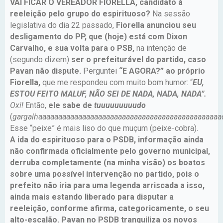
VAI FICAR O VEREADOR FIORELLA, candidato à
reeleição pelo grupo do espirituoso?
Na sessão
legislativa do dia 22 passado,
Fiorella anunciou seu
desligamento do PP, que (hoje) está com Dixon
Carvalho, e sua volta para o PSB,
na intenção de
(segundo dizem)
ser o prefeiturável do partido, caso
Pavan não dispute.
Perguntei
“E AGORA?” ao próprio
Fiorella,
que me respondeu com muito bom humor: “
EU,
ESTOU FEITO MALUF, NÃO SEI DE NADA, NADA, NADA”.
Oxi!
Então,
ele sabe de
tuuuuuuuuudo
(
gargalhaaaaaaaaaaaaaaaaaaaaaaaaaaaaaaaaaaaaaaaaaaaaaa
Esse “peixe” é mais liso do que muçum (peixe-cobra).
A ida do espirituoso para o PSDB, informação ainda
não confirmada oficialmente pelo governo municipal,
derruba completamente (na minha visão) os boatos
sobre uma possível intervenção no partido, pois o
prefeito não iria para uma legenda arriscada a isso,
ainda mais estando liberado para disputar a
reeleição, conforme afirma, categoricamente, o seu
alto-escalão. Pavan no PSDB tranquiliza os novos