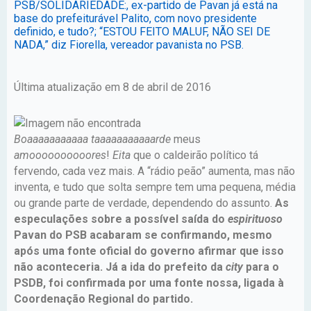
PSB/SOLIDARIEDADE:, ex-partido de Pavan já está na
base do prefeiturável Palito, com novo presidente
definido, e tudo?; “ESTOU FEITO MALUF, NÃO SEI DE
NADA,” diz Fiorella, vereador pavanista no PSB.
Última atualização em 8 de abril de 2016
Boaaaaaaaaaaa taaaaaaaaaaarde
meus
amoooooooooores
!
Eita
que o caldeirão político tá
fervendo, cada vez mais. A “rádio peão” aumenta, mas não
inventa, e tudo que solta sempre tem uma pequena, média
ou grande parte de verdade, dependendo do assunto.
As
especulações sobre a possível saída do
espirituoso
Pavan do PSB acabaram se confirmando, mesmo
após uma fonte oficial do governo afirmar que isso
não aconteceria.
Já a ida do prefeito da
city
para o
PSDB, foi confirmada por uma fonte nossa, ligada à
Coordenação Regional do partido.