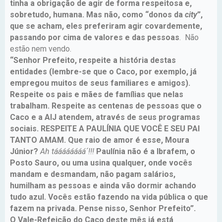
tinha a obrigação de agir de forma respeitosa e,
sobretudo, humana. Mas não, como “donos da
city
”,
que se acham, eles preferiram agir covardemente,
passando por cima de valores e das pessoas
. Não
estão nem vendo.
“Senhor Prefeito, respeite a história destas
entidades (lembre-se que o Caco, por exemplo, já
empregou muitos de seus familiares e amigos).
Respeite os pais e mães de famílias que nelas
trabalham. Respeite as centenas de pessoas que o
Caco e a AIJ atendem, através de seus programas
sociais. RESPEITE A PAULÍNIA QUE VOCÊ E SEU PAI
TANTO AMAM. Que raio de amor é esse, Moura
Júnior?
Ah táááááááá´!!!
Paulínia não é a Ibrafem, o
Posto Sauro, ou uma usina qualquer, onde vocês
mandam e desmandam, não pagam salários,
humilham as pessoas e ainda vão dormir achando
tudo azul. Vocês estão fazendo na vida pública o que
fazem na privada. Pense nisso, Senhor Prefeito”.
O Vale-Refeição do Caco deste mês já está