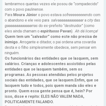
lembrarmos quantas vezes ele posou de “compadecido”
com o povo paulinense.
Para
Moura Júnior
o povo estava
sofreeeeeeeeendo
com
o abandono e ele veio para
salvaaaaaaaaaaaaar
a
city
das
gaaaaaaaaaaaaarras
do ex-prefeito “destruidor” (como
eles ainda chamam o
espirituoso
Pavan
).
Ah dá licença!
Quem tem um “salvador” como este não precisa de
inimigo.
Arrogante e ditador, o pai ordena uma covardia
desta e o filho simplesmente obedece, sem pensar em
ninguém.
Os funcionários das entidades que se lasquem, sem
salários. Crianças e adolescentes assistidos pelas
entidades que se lasquem também, sem os
programas. As pessoas atendidas pelos projetos
sociais das entidades, que se lasquem.Enfim, que se
lasquem tudo e todos, pois quem manda são eles e
pronto. Quem essa gente pensa que é, hein? Por
isso, disse e repito: ELES NÃO VALEM NADA,
POLITICAMENTE FALANDO.