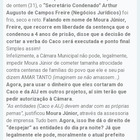
de ontem (31), o
“Secretário Condenado” Arthur
Augusto de Campos Freire (Negócios Jurídicos)
foi
frio, seco e reto.
Falando em nome de Moura Júnior,
Freire, que recorre em liberdade da sentença que o
condenou a 4 anos de prisão, disse que a decisão de
cortar a verba do Caco será executada e ponto final
.
Simples assim!
Infelizmente, a Câmara Municipal não pode, legalmente,
impedir Moura Júnior de cometer tamanha atrocidade
contra centenas de famílias do povo que ele e seu pai
dizem AMAR TANTO
(imaginem se não amassem…).
Agora, para usar o dinheiro que eles cortaram do
Caco e da AIJ em outros projetos, aí sim terão que
pedir autorização à Câmara.
“As entidades (Caco e AIJ) devem andar com as próprias
pernas”,
justificou
Moura Júnior,
através da assessoria
de imprensa. Tudo bem.
Agora, isso lhe dá o direito de
“despejar” as entidades do dia pra noite? Já que
legalmente ele pode, moralmente o atual prefeito