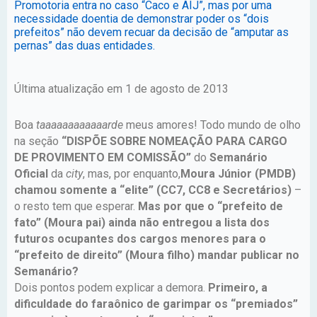
Promotoria entra no caso “Caco e AIJ”, mas por uma
necessidade doentia de demonstrar poder os “dois
prefeitos” não devem recuar da decisão de “amputar as
pernas” das duas entidades.
Última atualização em 1 de agosto de 2013
Boa
taaaaaaaaaaaarde
meus amores! Todo mundo de olho
na seção
“DISPÕE SOBRE NOMEAÇÃO PARA CARGO
DE PROVIMENTO EM COMISSÃO”
do
Semanário
Oficial
da
city
, mas, por enquanto,
Moura Júnior (PMDB)
chamou somente a “elite” (CC7, CC8 e Secretários)
–
o resto tem que esperar.
Mas por que o “prefeito de
fato” (Moura pai) ainda não entregou a lista dos
futuros ocupantes dos cargos menores para o
“prefeito de direito” (Moura filho) mandar publicar no
Semanário?
Dois pontos podem explicar a demora.
Primeiro, a
dificuldade do faraônico de garimpar os “premiados”