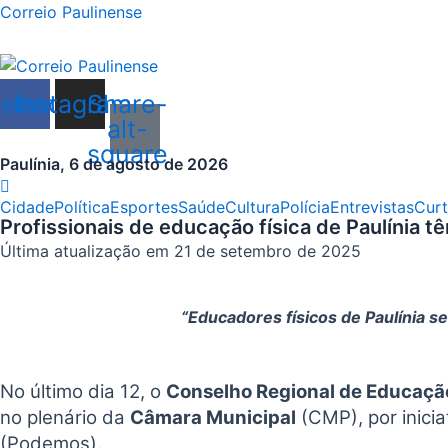
Ir
Correio Paulinense
para
o
conteúdo
cebook
Instagram
Share-
alt-
square
Paulínia, 6 de agosto de 2026
Cidade
Política
Esportes
Saúde
Cultura
Polícia
Entrevistas
Curt
Profissionais de educação física de Paulínia 
Última atualização em 21 de setembro de 2025
“Educadores físicos de Paulínia 
No último dia 12, o
Conselho Regional de Educação
no plenário da
Câmara Municipal
(CMP), por inici
(Podemos).