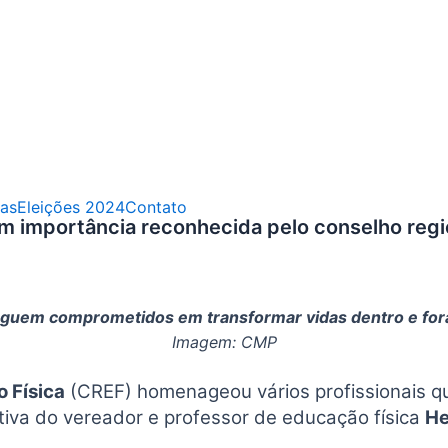
as
Eleições 2024
Contato
têm importância reconhecida pelo conselho regi
seguem comprometidos em transformar vidas dentro e fora
Imagem: CMP
 Física
(CREF) homenageou vários profissionais q
ativa do vereador e professor de educação física
He