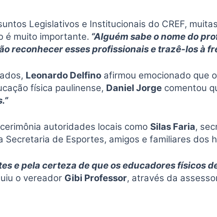
ssuntos Legislativos e Institucionais do CREF, muit
o é muito importante.
“Alguém sabe o nome do prof
ão reconhecer esses profissionais e trazê-los à f
eados,
Leonardo Delfino
afirmou emocionado que 
cação física paulinense,
Daniel Jorge
comentou que
.”
a cerimônia autoridades locais como
Silas Faria
, se
da Secretaria de Esportes, amigos e familiares do
tes e pela certeza de que os educadores físicos
luiu o vereador
Gibi Professor
, através da assesso