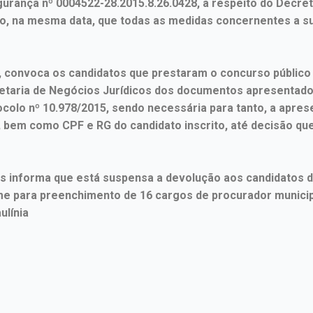
rança nº 0004522-28.2015.8.26.0428, a respeito do Decreto
vo, na mesma data, que todas as medidas concernentes a 
ça, convoca os candidatos que prestaram o concurso público
cretaria de Negócios Jurídicos dos documentos apresentad
tocolo nº 10.978/2015, sendo necessária para tanto, a apr
 bem como CPF e RG do candidato inscrito, até decisão qu
os informa que está suspensa a devolução aos candidatos 
me para preenchimento de 16 cargos de procurador municip
ulínia