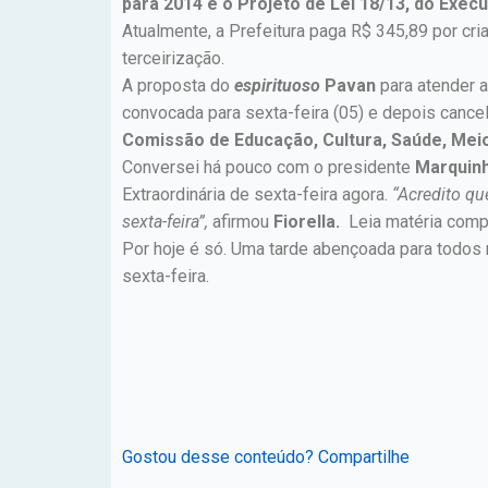
para 2014 e o Projeto de Lei 18/13, do Execu
Atualmente, a Prefeitura paga R$ 345,89 por cri
terceirização.
A proposta do
espirituoso
Pavan
para atender 
convocada para sexta-feira (05) e depois cance
Comissão de Educação, Cultura, Saúde, Meio
Conversei há pouco com o presidente
Marquinh
Extraordinária de sexta-feira agora.
“Acredito qu
sexta-feira”,
afirmou
Fiorella.
Leia matéria compl
Por hoje é só. Uma tarde abençoada para todos
sexta-feira.
Gostou desse conteúdo? Compartilhe