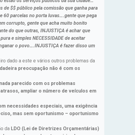
mo estão os serviços públicos da sua cidade…
vés de $$ público pela comissão que ganha para
de 60 parcelas no porta luvas….gente que pega
em corrupto, gente que acha muito bonito
te do que outras, INJUSTIÇA é achar que
r pura e simples NECESSIDADE de aceitar
 enganar o povo….INJUSTIÇA é fazer disso um
ro dado a este e vários outros problemas da
erdadeira preocupação não é com os
e nada parecido com os problemas
 atrasos, ampliar o número de veículos em
 com necessidades especiais, uma exigência
reciso, mas sem oportunismo – oportunismo
ção da
LDO (Lei de Diretrizes Orçamentárias)