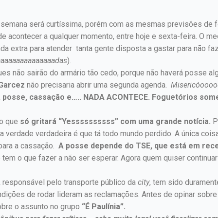
A semana será curtíssima, porém com as mesmas previsões de f
 acontecer a qualquer momento, entre hoje e sexta-feira. O me
a extra para atender tanta gente disposta a gastar para não fa
aaaaaaaaaaaaaaadas
).
ues não sairão do armário tão cedo, porque não haverá posse a
Garcez
não precisaria abrir uma segunda agenda.
Misericóooo
e, posse, cassação e….. NADA ACONTECE. Foguetórios som
ro que
só gritará “Yessssssssss” com uma grande notícia.
P
a verdade verdadeira é que tá todo mundo perdido. A única cois
 para a cassação.
A posse depende do TSE, que está em reces
 tem o que fazer a não ser esperar. Agora quem quiser continuar
,
responsável pelo transporte público da
city
, tem sido duramente
ições de rodar lideram as reclamações. Antes de opinar sobre
sobre o assunto no grupo
“É Paulínia”.