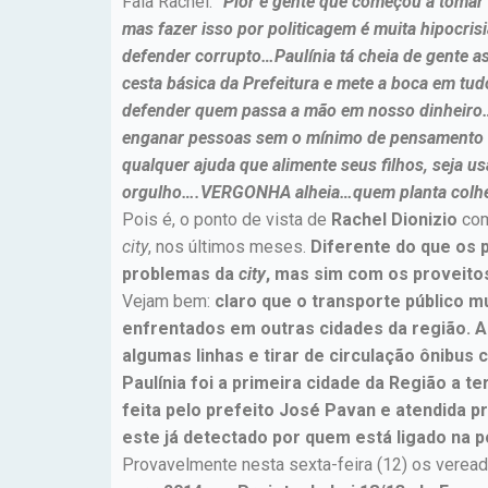
Fala Rachel:
“Pior é gente que começou a tomar 
mas fazer isso por politicagem é muita hipocri
defender corrupto…Paulínia tá cheia de gente a
cesta básica da Prefeitura e mete a boca em t
defender quem passa a mão em nosso dinheiro
enganar pessoas sem o mínimo de pensamento cr
qualquer ajuda que alimente seus filhos, seja
orgulho….VERGONHA alheia…quem planta colhe
Pois é, o ponto de vista de
Rachel Dionizio
com
city
, nos últimos meses.
Diferente do que os 
problemas da
city
, mas sim com os proveitos
Vejam bem:
claro que o transporte público 
enfrentados em outras cidades da região. A
algumas linhas e tirar de circulação ônibu
Paulínia foi a primeira cidade da Região a 
feita pelo prefeito José Pavan e atendida 
este já detectado por quem está ligado na p
Provavelmente nesta sexta-feira (12) os veread