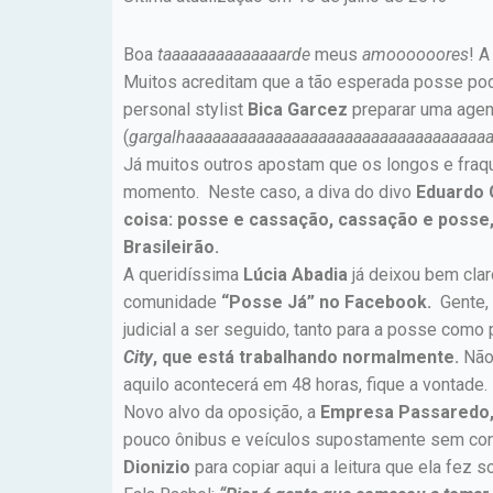
Boa
taaaaaaaaaaaaaarde
meus
amoooooores
! 
Muitos acreditam que a tão esperada posse pode
personal stylist
Bica Garcez
preparar uma agend
(
gargalhaaaaaaaaaaaaaaaaaaaaaaaaaaaaaaaaaa
Já muitos outros apostam que os longos e fraq
momento. Neste caso, a diva do divo
Eduardo 
coisa: posse e cassação, cassação e poss
Brasileirão.
A queridíssima
Lúcia Abadia
já deixou bem cla
comunidade
“Posse Já” no Facebook.
Gente, 
judicial a ser seguido, tanto para a posse como
City
, que está trabalhando normalmente.
Não
aquilo acontecerá em 48 horas, fique a vontade.
Novo alvo da oposição, a
Empresa Passaredo
pouco ônibus e veículos supostamente sem cond
Dionizio
para copiar aqui a leitura que ela fez 