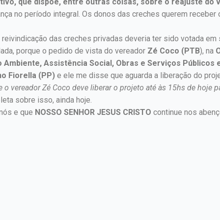
tivo, que dispõe, entre outras coisas, sobre o reajuste do 
ança no período integral. Os donos das creches querem receber o
a reivindicação das creches privadas deveria ter sido votada e
lada, porque o pedido de vista do vereador
Zé Coco (PTB
), na
O
 Ambiente, Assistência Social, Obras e Serviços Públicos e
o Fiorella (PP)
e ele me disse que aguarda a liberação do proj
e o vereador Zé Coco deve liberar o projeto até às 15hs de hoje 
eta sobre isso, ainda hoje.
 nós e que
NOSSO SENHOR JESUS CRISTO
continue nos abenço