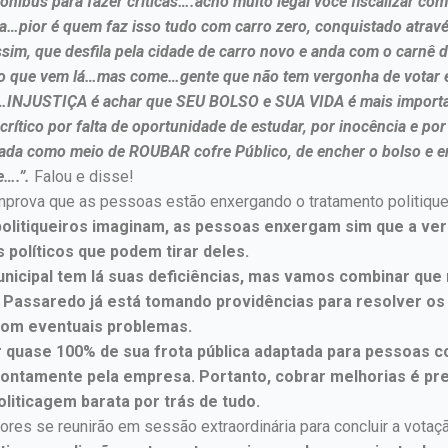
ônibus para fazer críticas….acho muito legal você fiscalizar co
sia…pior é quem faz isso tudo com carro zero, conquistado atra
ssim, que desfila pela cidade de carro novo e anda com o carnê 
udo que vem lá…mas come…gente que não tem vergonha de votar 
…INJUSTIÇA é achar que SEU BOLSO e SUA VIDA é mais importan
ítico por falta de oportunidade de estudar, por inocência e po
 usada como meio de ROUBAR cofre Público, de encher o bolso e
….”.
Falou e disse!
prova que as pessoas estão enxergando o tratamento politiquei
politiqueiros imaginam, as pessoas enxergam sim que a v
 políticos que podem tirar deles.
municipal tem lá suas deficiências, mas vamos combinar qu
 Passaredo já está tomando providências para resolver os
s com eventuais problemas.
ter quase 100% de sua frota pública adaptada para pessoas
prontamente pela empresa. Portanto, cobrar melhorias é p
oliticagem barata por trás de tudo.
ores se reunirão em sessão extraordinária para concluir a vota