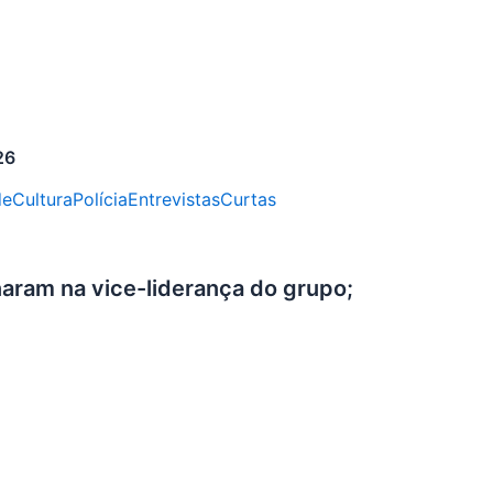
26
de
Cultura
Polícia
Entrevistas
Curtas
naram na vice-liderança do grupo;