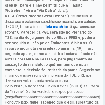
Krepski, para ele não permitir que a “Fausto
Pietrobom” vire a “Via Dutra” da
city
.
A
PGE (Procuradoria Geral Eleitoral)
, de Brasília, já
disse que a polêmica substituição mourista, em outubro
de 2012, foi uma fraude (
leia matéria
).
O que acontece
agora?
O Parecer da PGE será lido no Plenário do
TSE, no dia do julgamento do REspe 9985 e, poderá
ser seguido ou não pelos Eminentes Ministros. O
recurso mourista seria julgado amanhã (19), mas,
segundo apurei, como a ministra Luciana Lóssio não
estará presente na sessão e, para julgamento de
cassação de mandato, o quórum tem que estar
completo, a decisão foi retirada da pauta.
Segundo me
informou a assessoria de imprensa do
TSE
, o REspe
deverá ser votado ainda nesta semana.
Pelo visto, o vereador Flávio Xavier (PSDC) saiu fora
do “rabino”.
Se for verdade, escapou por pouco
(
gargalhaaaaaaaaaaaaaaaaaaaaaaaaaaaaaaaaaaaaaaaadas
).
Por outro lado,
fiquei sabendo que o edil, substituto da