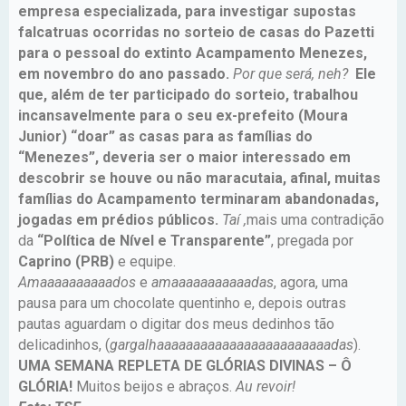
empresa especializada, para investigar supostas
falcatruas ocorridas no sorteio de casas do Pazetti
para o pessoal do extinto Acampamento Menezes,
em novembro do ano passado.
Por que será, neh?
Ele
que, além de ter participado do sorteio, trabalhou
incansavelmente para o seu ex-prefeito (Moura
Junior) “doar” as casas para as famílias do
“Menezes”, deveria ser o maior interessado em
descobrir se houve ou não maracutaia, afinal, muitas
famílias do Acampamento terminaram abandonadas,
jogadas em prédios públicos.
Taí ,
mais uma contradição
da
“Política de Nível e Transparente”
, pregada por
Caprino (PRB)
e equipe.
Amaaaaaaaaaados
e
amaaaaaaaaaaadas
, agora, uma
pausa para um chocolate quentinho e, depois outras
pautas aguardam o digitar dos meus dedinhos tão
delicadinhos, (
gargalhaaaaaaaaaaaaaaaaaaaaaaaadas
).
UMA SEMANA REPLETA DE GLÓRIAS DIVINAS – Ô
GLÓRIA!
Muitos beijos e abraços.
Au revoir!