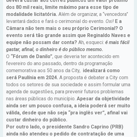
deverá custar aos cofres públicos um valor próximo
dos 80 mil reais, limite máximo para esse tipo de
modalidade licitatória.
Além de organizar, a “vencedora”
levantará dados e fará o cerimonial do evento.
Oxi!
E a
Câmara não tem mais o seu próprio Cerimonial? O
evento será tão grande assim que Reginaldo Naves e
equipe não possam dar conta?
Ah, esqueci:
é mais fácil
gastar, afinal, o dinheiro é do público mesmo.
O
“Fórum de Danilo”
, que deveria ter acontecido em
fevereiro do ano passado, dentro da programação
comemorativa aos 50 anos da City,
idealizará como
será Paulínia em 2024.
A proposta é debater a City com
todos os setores de sua sociedade e assim formular uma
agenda de sugestões, para prevenir futuros problemas
nas áreas públicas do município.
Apesar da objetividade
ainda ser um pouco confusa, a ideia poderá ser muito
válida, desde que não seja “pra inglês ver”, afinal vai
custar dinheiro do público.
Por outro lado, o presidente Sandro Caprino (PRB)
ainda não atendeu o pedido de contratação de uma