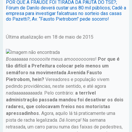
POR QUE A FRAUDE FOI TIRADA DA PAUTA DO TSE?;
Fórum de Danilo deverá custar uns 80 mil públicos; Cadê a
empresa para investigar falcatruas no sorteio das casas
do Pazetti?; Av. “Fausto Pietrobom" pede socorro!
Última atualização em 18 de maio de 2015
Boaaaaaaa noooooite
meus
amooooooores
!
Por que é
tão difícil a Prefeitura colocar pelo menos um
semáforo na movimentada Avenida Fausto
Pietrobom, hein?
Vereadores e população vivem
pedindo providências, neste sentido, e até agora
nadaaaaaaaaaada
. Pelo contrário:
a terrível
administração passada mandou foi desativar os dois
radares, que colocavam freios nos motoristas
apressadinhos.
Agora, aquilo lá tá praticamente uma
pista de racha legalizada.
Dá licença!
Na semana
retrasada, um carro parou numa das faixas de pedestres,