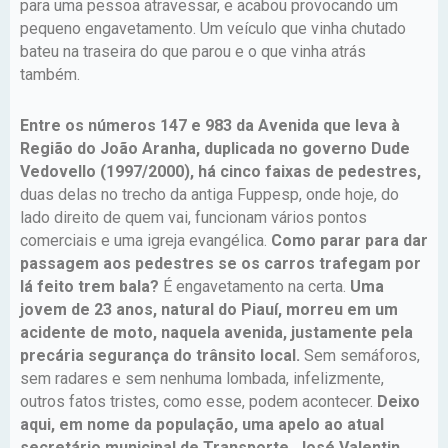
para uma pessoa atravessar, e acabou provocando um
pequeno engavetamento. Um veículo que vinha chutado
bateu na traseira do que parou e o que vinha atrás
também.
Entre os números 147 e 983 da Avenida que leva à
Região do João Aranha, duplicada no governo Dude
Vedovello (1997/2000), há cinco faixas de pedestres,
duas delas no trecho da antiga Fuppesp, onde hoje, do
lado direito de quem vai, funcionam vários pontos
comerciais e uma igreja evangélica.
Como parar para dar
passagem aos pedestres se os carros trafegam por
lá feito trem bala?
É engavetamento na certa.
Uma
jovem de 23 anos, natural do Piauí, morreu em um
acidente de moto, naquela avenida, justamente pela
precária segurança do trânsito local.
Sem semáforos,
sem radares e sem nenhuma lombada, infelizmente,
outros fatos tristes, como esse, podem acontecer.
Deixo
aqui, em nome da população, uma apelo ao atual
secretário municipal de Transporte, José Valentin