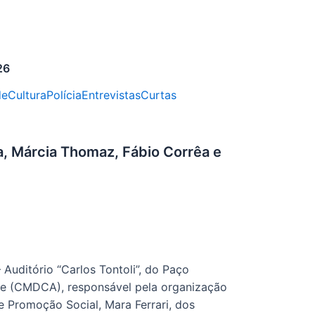
26
de
Cultura
Polícia
Entrevistas
Curtas
a, Márcia Thomaz, Fábio Corrêa e
Auditório “Carlos Tontoli”, do Paço
nte (CMDCA), responsável pela organização
e Promoção Social, Mara Ferrari, dos