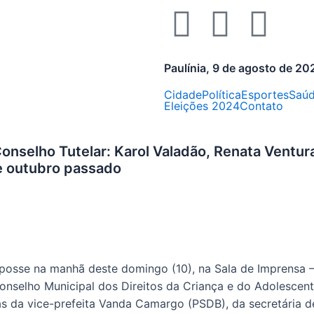
Paulínia, 9 de agosto de 20
Cidade
Política
Esportes
Saú
Eleições 2024
Contato
onselho Tutelar: Karol Valadão, Renata Ventur
de outubro passado
6
posse na manhã deste domingo (10), na Sala de Imprensa – 
Conselho Municipal dos Direitos da Criança e do Adolesce
as da vice-prefeita Vanda Camargo (PSDB), da secretária d