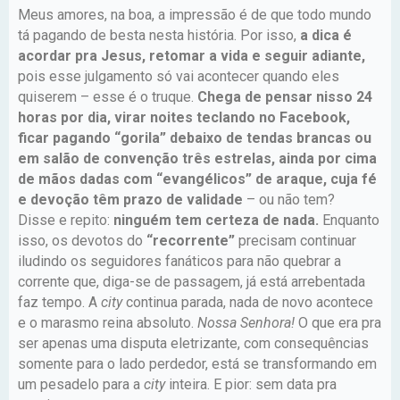
Meus amores, na boa, a impressão é de que todo mundo
tá pagando de besta nesta história. Por isso,
a dica é
acordar pra Jesus, retomar a vida e seguir adiante,
pois esse julgamento só vai acontecer quando eles
quiserem – esse é o truque.
Chega de pensar nisso 24
horas por dia, virar noites teclando no Facebook,
ficar pagando “gorila” debaixo de tendas brancas ou
em salão de convenção três estrelas, ainda por cima
de mãos dadas com “evangélicos” de araque, cuja fé
e devoção têm prazo de validade
– ou não tem?
Disse e repito:
ninguém tem certeza de nada.
Enquanto
isso, os devotos do
“recorrente”
precisam continuar
iludindo os seguidores fanáticos para não quebrar a
corrente que, diga-se de passagem, já está arrebentada
faz tempo. A
city
continua parada, nada de novo acontece
e o marasmo reina absoluto.
Nossa Senhora!
O que era pra
ser apenas uma disputa eletrizante, com consequências
somente para o lado perdedor, está se transformando em
um pesadelo para a
city
inteira. E pior: sem data pra