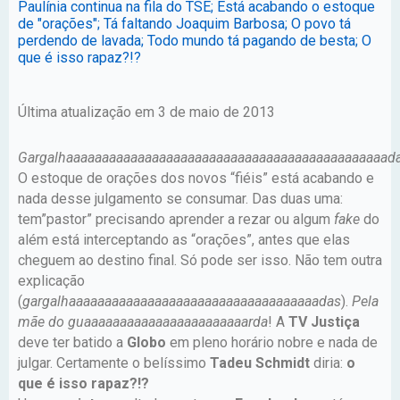
Paulínia continua na fila do TSE; Está acabando o estoque
de "orações"; Tá faltando Joaquim Barbosa; O povo tá
perdendo de lavada; Todo mundo tá pagando de besta; O
que é isso rapaz?!?
Última atualização em 3 de maio de 2013
Gargalhaaaaaaaaaaaaaaaaaaaaaaaaaaaaaaaaaaaaaaaaaaaaad
O estoque de orações dos novos “fiéis” está acabando e
nada desse julgamento se consumar. Das duas uma:
tem”pastor” precisando aprender a rezar ou algum
fake
do
além está interceptando as “orações”, antes que elas
cheguem ao destino final. Só pode ser isso. Não tem outra
explicação
(
gargalhaaaaaaaaaaaaaaaaaaaaaaaaaaaaaaaaaaadas
).
Pela
mãe do
guaaaaaaaaaaaaaaaaaaaaaaarda
! A
TV Justiça
deve ter batido a
Globo
em pleno horário nobre e nada de
julgar. Certamente o belíssimo
Tadeu Schmidt
diria:
o
que é isso rapaz?!?