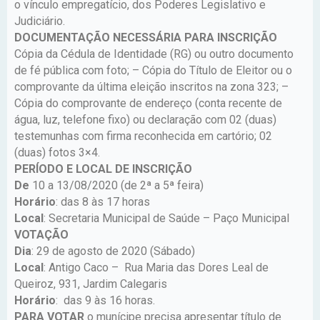
o vínculo empregatício, dos Poderes Legislativo e
Judiciário.
DOCUMENTAÇÃO NECESSÁRIA PARA INSCRIÇÃO
Cópia da Cédula de Identidade (RG) ou outro documento
de fé pública com foto; – Cópia do Título de Eleitor ou o
comprovante da última eleição inscritos na zona 323; –
Cópia do comprovante de endereço (conta recente de
água, luz, telefone fixo) ou declaração com 02 (duas)
testemunhas com firma reconhecida em cartório; 02
(duas) fotos 3×4.
PERÍODO E LOCAL DE INSCRIÇÃO
De
10 a 13/08/2020 (de 2ª a 5ª feira)
Horário
: das 8 às 17 horas
Local
: Secretaria Municipal de Saúde – Paço Municipal
VOTAÇÃO
Dia
: 29 de agosto de 2020 (Sábado)
Local
: Antigo Caco – Rua Maria das Dores Leal de
Queiroz, 931, Jardim Calegaris
Horário
: das 9 às 16 horas.
PARA VOTAR
o munícipe precisa apresentar título de