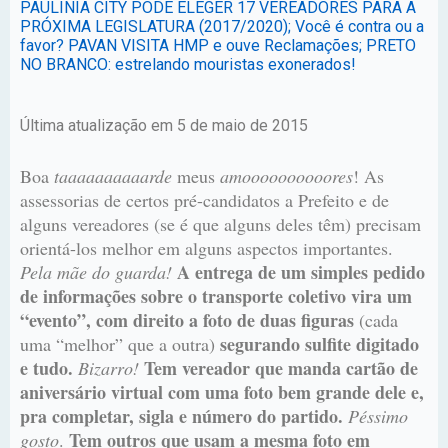
PAULÍNIA CITY PODE ELEGER 17 VEREADORES PARA A
PRÓXIMA LEGISLATURA (2017/2020); Você é contra ou a
favor? PAVAN VISITA HMP e ouve Reclamações; PRETO
NO BRANCO: estrelando mouristas exonerados!
Última atualização em 5 de maio de 2015
Boa
taaaaaaaaaarde
meus
amoooooooooores
! As
assessorias de certos pré-candidatos a Prefeito e de
alguns vereadores (se é que alguns deles têm) precisam
orientá-los melhor em alguns aspectos importantes.
A entrega de um simples pedido
Pela mãe do guarda!
de informações sobre o transporte coletivo vira um
“evento”, com direito a foto de duas figuras
(cada
segurando sulfite digitado
uma “melhor” que a outra)
e tudo.
Tem vereador que manda cartão de
Bizarro!
aniversário virtual com uma foto bem grande dele e,
pra completar, sigla e número do partido.
Péssimo
Tem outros que usam a mesma foto em
gosto
.