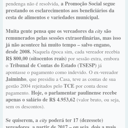
a Promoção Social segue
pendenga não é resolvida,
prestando os esclarecimentos aos beneficiários da
cesta de alimentos e variedades municipal.
Muita gente pensa que os vereadores da
são
city
remunerados pelas sessões extraordinárias, mas isso
já não acontece há muito tempo – salvo engano,
desde 2008.
Naquela época sim, cada vereador recebia
R$ 800,00 (oitocentos reais)
por sessão extra, embora
Tribunal de Contas do Estado (TSESP)
o
já
apontasse o pagamento como indevido. O ex-vereador
Jaiminho
, que presidiu a Casa, teve as contas de sua
TCE
gestão 2004 rejeitados pelo
por conta desse
Hoje, o parlamentar paulinense recebe
pagamento.
apenas o salário de R$ 4.953,62
(valor bruto, ou seja,
sem os descontos).
Se quiserem, a
poderá ter 17 (dezessete)
city
vereadores, a partir de 2017 – ou seja, dois a mais