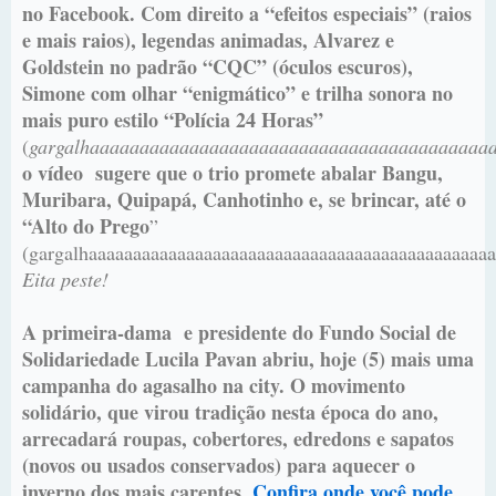
no Facebook. Com direito a “efeitos especiais” (raios
e mais raios), legendas animadas, Alvarez e
Goldstein no padrão “CQC” (óculos escuros),
Simone com olhar “enigmático” e trilha sonora no
mais puro estilo “Polícia 24 Horas”
(
gargalhaaaaaaaaaaaaaaaaaaaaaaaaaaaaaaaaaaaaaaaa
o vídeo sugere que o trio promete abalar Bangu,
Muribara, Quipapá, Canhotinho e, se brincar, até o
“Alto do Prego
”
(gargalhaaaaaaaaaaaaaaaaaaaaaaaaaaaaaaaaaaaaaaaaaaaaaa
Eita peste!
A primeira-dama e presidente do Fundo Social de
Solidariedade Lucila Pavan abriu, hoje (5) mais uma
campanha do agasalho na city. O movimento
solidário, que virou tradição nesta época do ano,
arrecadará roupas, cobertores, edredons e sapatos
(novos ou usados conservados) para aquecer o
inverno dos mais carentes.
Confira onde você pode