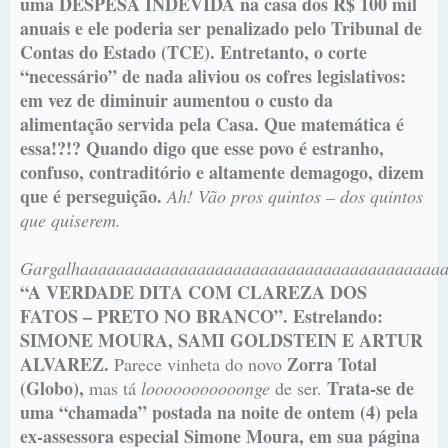
uma DESPESA INDEVIDA na casa dos R$ 100 mil
anuais e ele poderia ser penalizado pelo Tribunal de
Contas do Estado (TCE). Entretanto, o corte
“necessário” de nada aliviou os cofres legislativos:
em vez de diminuir aumentou o custo da
alimentação servida pela Casa. Que matemática é
essa!?!? Quando digo que esse povo é estranho,
confuso, contraditório e altamente demagogo, dizem
que é perseguição.
Ah! Vão pros quintos – dos quintos
que quiserem.
Gargalhaaaaaaaaaaaaaaaaaaaaaaaaaaaaaaaaaaaaaaaa
“A VERDADE DITA COM CLAREZA DOS
FATOS – PRETO NO BRANCO”. Estrelando:
SIMONE MOURA, SAMI GOLDSTEIN E ARTUR
ALVAREZ.
Zorra Total
Parece vinheta do novo
(Globo),
Trata-se de
mas tá
looooooooooonge
de ser.
uma “chamada” postada na noite de ontem (4) pela
ex-assessora especial Simone Moura, em sua página