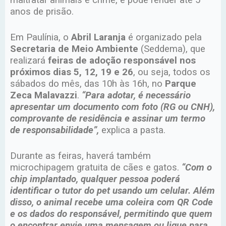
maltratar animais é crime, e pode render até 5
anos de prisão.
Em Paulínia, o
Abril Laranja
é organizado pela
Secretaria de Meio Ambiente
(Seddema), que
realizará
feiras de adoção responsável nos
próximos dias 5, 12, 19 e 26
, ou seja, todos os
sábados do mês, das 10h às 16h, no
Parque
Zeca Malavazzi
.
“Para adotar, é necessário
apresentar um documento com foto (RG ou CNH),
comprovante de residência e assinar um termo
de responsabilidade”,
explica a pasta.
Durante as feiras, haverá também
microchipagem gratuita de cães e gatos.
“Com o
chip implantado, qualquer pessoa poderá
identificar o tutor do pet usando um celular. Além
disso, o animal recebe uma coleira com QR Code
e os dados do responsável, permitindo que quem
o encontrar envie uma mensagem ou ligue para