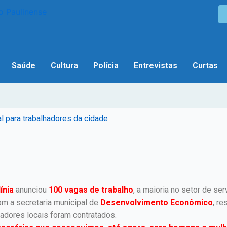
Saúde
Cultura
Polícia
Entrevistas
Curtas
l para trabalhadores da cidade
ínia
anunciou
100 vagas de trabalho
, a maioria no setor de se
om a secretaria municipal de
Desenvolvimento Econômico
, r
hadores locais foram contratados.