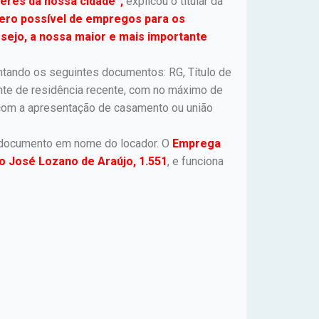
eres da nossa cidade”,
explicou o titular da
ro possível de empregos para os
esejo, a nossa maior e mais importante
ntando os seguintes documentos: RG, Título de
vante de residência recente, com no máximo de
 com a apresentação de casamento ou união
 o documento em nome do locador. O
Emprega
o José Lozano de Araújo, 1.551
, e funciona