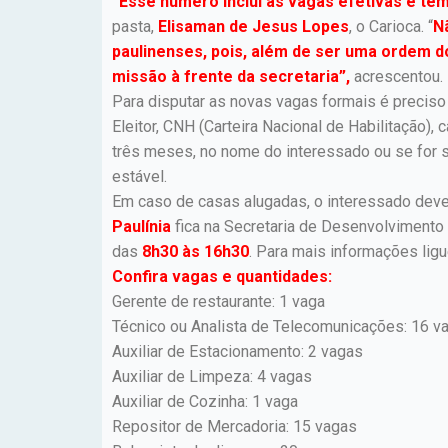
“Esse número inclui as vagas efetivas e te
pasta,
Elisaman de Jesus Lopes
, o Carioca. “
N
paulinenses, pois, além de ser uma ordem do
missão à frente da secretaria”,
acrescentou.
Para disputar as novas vagas formais é preciso
Eleitor, CNH (Carteira Nacional de Habilitação),
três meses, no nome do interessado ou se for 
estável.
Em caso de casas alugadas, o interessado deve
Paulínia
fica na Secretaria de Desenvolvimento 
das
8h30 às 16h30
. Para mais informações lig
Confira vagas e quantidades:
Gerente de restaurante: 1 vaga
Técnico ou Analista de Telecomunicações: 16 v
Auxiliar de Estacionamento: 2 vagas
Auxiliar de Limpeza: 4 vagas
Auxiliar de Cozinha: 1 vaga
Repositor de Mercadoria: 15 vagas