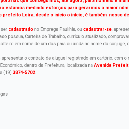
mporárias que conseguimos, até agora, para homens e mulh
ão estamos medindo esforços para gerarmos o maior núme
 prefeito Loira, desde o início o início, é também nosso d
 ser
cadastrado
no Emprega Paulínia, ou
cadastrar-se
, aprese
 caso possua, Carteira de Trabalho, currículo atualizado, compro
solteiro em nome de um dos pais ou ainda no nome do cônjuge,
 apresentar o contrato de aluguel registrado em cartório, com
Econômico, dentro da Prefeitura, localizada na
Avenida Prefeit
ue (19)
3874-5702
.
agas