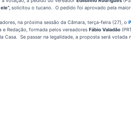
u a votação, a pedido do vereador
Edilsinho Rodrigues
(PS
 ele”,
solicitou o tucano. O pedido foi aprovado pela maior
adores, na próxima sessão da Câmara, terça-feira (27), o
ça e Redação, formada pelos vereadores
Fábio Valadão
(PR
da Casa. Se passar na legalidade, a proposta será votada 