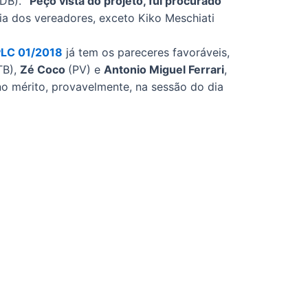
DB).
“Peço vista do projeto, fui procurado
ia dos vereadores, exceto Kiko Meschiati
PLC 01/2018
já tem os pareceres favoráveis,
TB),
Zé Coco
(PV) e
Antonio Miguel Ferrari
,
no mérito, provavelmente, na sessão do dia