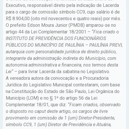
Executivo, responsável direto pela indicação de Lacerda
para o cargo de comissão símbolo CC9, cujo salário é de
R$ 8.904,00 (oito mil novecentos e quatro reais) por mês.
O prefeito Edson Moura Junior (PMDB) amparou-se no
artigo 44 da Lei Complementar 18/2001 –
“Fica criado o
INSTITUTO DE PREVIDÊNCIA DOS FUNCIONÁRIOS
PÚBLICOS DO MUNICÍPIO DE PAULÍNIA – PAULÍNIA PREVI,
autarquia com personalidade jurídica de direito público,
integrante da administração indireta do Município, com
autonomia administrativa e financeira, nos termos desta
Lei“
– para livrar Lacerda da sabatina no Legislativo.
A vereadora autora da convocação e a Procuradoria
Jurídica do Legislativo Municipal contestaram, com base
na Constituição do Estado de São Paulo, Lei Orgânica do
Município (LOM) e no § 1º do artigo 56 da Lei
Complementar 18/01, que diz:
“Ficam criados, observado
o disposto no caput deste artigo, os cargos de livre
provimento em comissão de 1 (um) Diretor-Presidente,
símbolo CC9, 1 (um) Diretor de Previdência e Atuária,