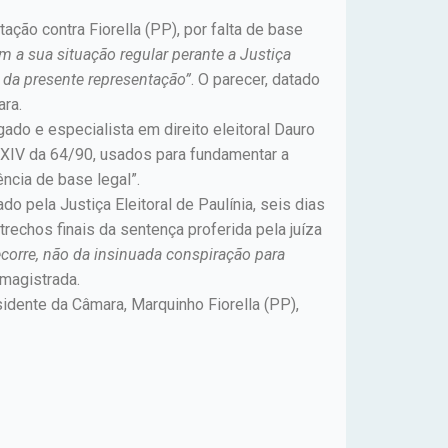
ção contra Fiorella (PP), por falta de base
om a sua situação regular perante a Justiça
 da presente representação”
. O parecer, datado
ara.
ado e especialista em direito eleitoral Dauro
. XIV da 64/90, usados para fundamentar a
ência de base legal”.
 pela Justiça Eleitoral de Paulínia, seis dias
rechos finais da sentença proferida pela juíza
ecorre, não da insinuada conspiração para
magistrada.
idente da Câmara, Marquinho Fiorella (PP),