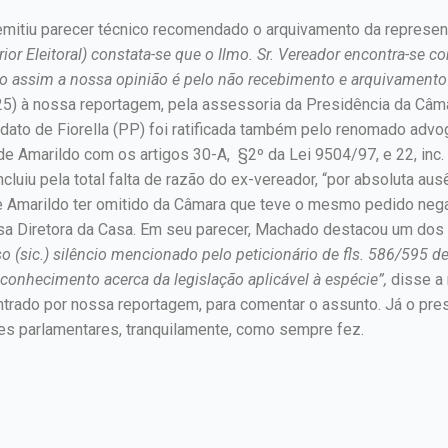
 emitiu parecer técnico recomendado o arquivamento da representa
ior Eleitoral) constata-se que o Ilmo. Sr. Vereador encontra-se c
o assim a nossa opinião é pelo não recebimento e arquivamento
 (25) à nossa reportagem, pela assessoria da Presidência da Câm
dato de Fiorella (PP) foi ratificada também pelo renomado advog
de Amarildo com os artigos 30-A, §2º da Lei 9504/97, e 22, inc
luiu pela total falta de razão do ex-vereador, “por absoluta aus
 Amarildo ter omitido da Câmara que teve o mesmo pedido negado
sa Diretora da Casa. Em seu parecer, Machado destacou um dos t
so (sic.) silêncio mencionado pelo peticionário de fls. 586/595 d
onhecimento acerca da legislação aplicável à espécie”,
disse a 
trado por nossa reportagem, para comentar o assunto. Já o pres
es parlamentares, tranquilamente, como sempre fez.