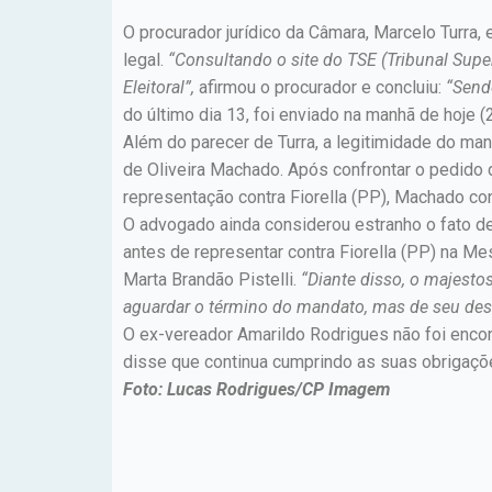
O procurador jurídico da Câmara, Marcelo Turra,
legal.
“Consultando o site do TSE (Tribunal Super
Eleitoral”,
afirmou o procurador e concluiu:
“Send
do último dia 13, foi enviado na manhã de hoje
Além do parecer de Turra, a legitimidade do man
de Oliveira Machado. Após confrontar o pedido 
representação contra Fiorella (PP), Machado conc
O advogado ainda considerou estranho o fato de
antes de representar contra Fiorella (PP) na Me
Marta Brandão Pistelli.
“Diante disso, o majesto
aguardar o término do mandato, mas de seu desc
O ex-vereador Amarildo Rodrigues não foi encon
disse que continua cumprindo as suas obrigaçõ
Foto: Lucas Rodrigues/CP Imagem