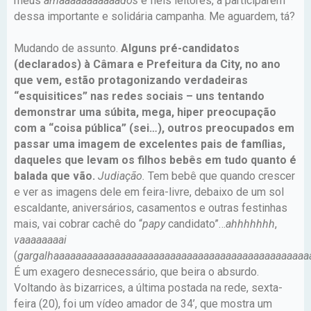
meus
amaaaaaaaaaaados
e fiéis leitores, à participarem
dessa importante e solidária campanha. Me aguardem, tá?
Mudando de assunto.
Alguns pré-candidatos
(declarados) à Câmara e Prefeitura da City, no ano
que vem, estão protagonizando verdadeiras
“esquisitices” nas redes sociais – uns tentando
demonstrar uma súbita, mega, hiper preocupação
com a “coisa pública” (sei…), outros preocupados em
passar uma imagem de excelentes pais de famílias,
daqueles que levam os filhos bebês em tudo quanto é
balada que vão.
Judiação.
Tem bebê que quando crescer
e ver as imagens dele em feira-livre, debaixo de um sol
escaldante, aniversários, casamentos e outras festinhas
mais, vai cobrar cachê do “
papy
candidato”…
ahhhhhhh
,
vaaaaaaaai
(
gargalhaaaaaaaaaaaaaaaaaaaaaaaaaaaaaaaaaaaaaaaaaaaaaa
É um exagero desnecessário, que beira o absurdo.
Voltando às bizarrices, a última postada na rede, sexta-
feira (20), foi um vídeo amador de 34’, que mostra um