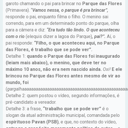
garoto chamando o pai para brincar no
Parque das Flores
(Primavera). “
Vamos nessa, o parque é pra brincar”,
responde o pai, enquanto filma o filho. O menino sai
correndo, para em um determinado ponto do parque, olha
para a câmera e diz:
“Era tudo tão lindo. O que aconteceu
com o rio
(elequis dizer a lagoa do Parque)
, pai?”.
Aí, o
pai responde:
“Filho, o que aconteceu aqui, no Parque
das Flores, é trabalho que se pode ver”.
Detalhe 1:
quando o Parque das Flores foi inaugurado
(leiam mais abaixo), o menino, que deve ter no
máximo 10 anos, não era nem nascido ainda.
Oxi!
E ele
brincou no Parque das Flores antes mesmo de vir ao
mundo, foi
(
gargalhaaaaaaaaaaaaaaaaaaaaaaaaaaaaaaaaaaaaaaaaaaaaaa
Detalhe 2: quem postou o vídeo, segundo informações, é
pré-candidato a vereador.
Detalhe 3: a frase,
“trabalho que se pode ver”
é o
slogan da atual administração municipal, comandada pelo
espirituoso Pavan (PSB)
, e que, no contexto do vídeo,