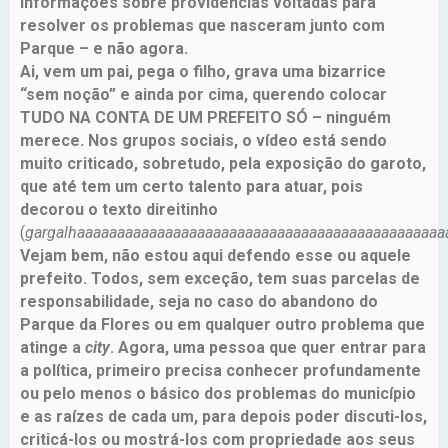
informações sobre providências voltadas para
resolver os problemas que nasceram junto com
Parque – e não agora.
Ai, vem um pai, pega o filho, grava uma bizarrice
“sem noção” e ainda por cima, querendo colocar
TUDO NA CONTA DE UM PREFEITO SÓ – ninguém
merece. Nos grupos sociais, o vídeo está sendo
muito criticado, sobretudo, pela exposição do garoto,
que até tem um certo talento para atuar, pois
decorou o texto direitinho
(
gargalhaaaaaaaaaaaaaaaaaaaaaaaaaaaaaaaaaaaaaaaaaaaaaa
Vejam bem, não estou aqui defendo esse ou aquele
prefeito. Todos, sem exceção, tem suas parcelas de
responsabilidade, seja no caso do abandono do
Parque da Flores ou em qualquer outro problema que
atinge a
city
. Agora, uma pessoa que quer entrar para
a política, primeiro precisa conhecer profundamente
ou pelo menos o básico dos problemas do município
e as raízes de cada um, para depois poder discuti-los,
criticá-los ou mostrá-los com propriedade aos seus