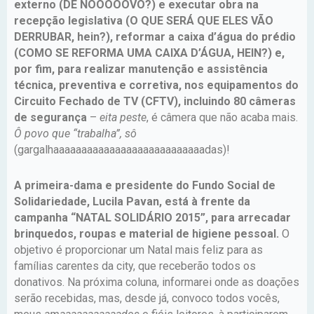
externo (DE NOOOOOVO?) e executar obra na
recepção legislativa (O QUE SERÁ QUE ELES VÃO
DERRUBAR, hein?), reformar a caixa d’água do prédio
(COMO SE REFORMA UMA CAIXA D’ÁGUA, HEIN?) e,
por fim, para realizar manutenção e assistência
técnica, preventiva e corretiva, nos equipamentos do
Circuito Fechado de TV (CFTV), incluindo 80 câmeras
de segurança
–
eita peste
, é câmera que não acaba mais.
Ô povo que “trabalha”, sô
(gargalhaaaaaaaaaaaaaaaaaaaaaaaaaaadas)!
A primeira-dama e presidente do Fundo Social de
Solidariedade, Lucila Pavan, está à frente da
campanha “NATAL SOLIDÁRIO 2015”, para arrecadar
brinquedos, roupas e material de higiene pessoal.
O
objetivo é proporcionar um Natal mais feliz para as
famílias carentes da city, que receberão todos os
donativos. Na próxima coluna, informarei onde as doações
serão recebidas, mas, desde já, convoco todos vocês,