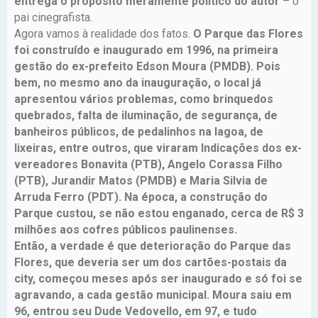
entrega o propósito meramente político do autor
– o
pai cinegrafista.
Agora vamos à realidade dos fatos.
O Parque das Flores
foi construído e inaugurado em 1996, na primeira
gestão do ex-prefeito Edson Moura (PMDB). Pois
bem, no mesmo ano da inauguração, o local já
apresentou vários problemas, como brinquedos
quebrados, falta de iluminação, de segurança, de
banheiros públicos, de pedalinhos na lagoa, de
lixeiras, entre outros, que viraram Indicações dos ex-
vereadores Bonavita (PTB), Angelo Corassa Filho
(PTB), Jurandir Matos (PMDB) e Maria Silvia de
Arruda Ferro (PDT). Na época, a construção do
Parque custou, se não estou enganado, cerca de R$ 3
milhões aos cofres públicos paulinenses.
Então, a verdade é que deterioração do Parque das
Flores, que deveria ser um dos cartões-postais da
city, começou meses após ser inaugurado e só foi se
agravando, a cada gestão municipal. Moura saiu em
96, entrou seu Dude Vedovello, em 97, e tudo