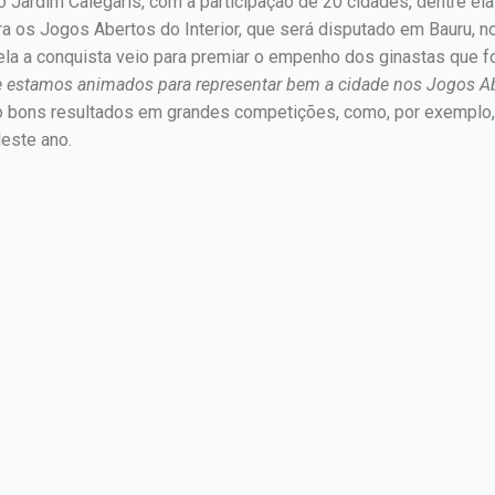
Jardim Calegaris, com a participação de 20 cidades, dentre elas
ra os Jogos Abertos do Interior, que será disputado em Bauru,
lela a conquista veio para premiar o empenho dos ginastas que f
 e estamos animados para representar bem a cidade nos Jogos Ab
ndo bons resultados em grandes competições, como, por exemplo,
deste ano.