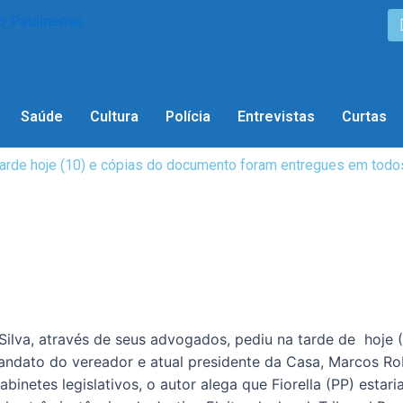
Saúde
Cultura
Polícia
Entrevistas
Curtas
arde hoje (10) e cópias do documento foram entregues em todo
ilva, através de seus advogados, pediu na tarde de hoje 
andato do vereador e atual presidente da Casa, Marcos Rob
inetes legislativos, o autor alega que Fiorella (PP) estari