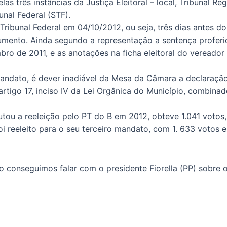
três instâncias da Justiça Eleitoral – local, Tribunal Regi
nal Federal (STF).
ribunal Federal em 04/10/2012, ou seja, três dias antes do 
ocumento. Ainda segundo a representação a sentença proferi
bro de 2011, e as anotações na ficha eleitoral do vereado
 mandato, é dever inadiável da Mesa da Câmara a declaraç
rtigo 17, inciso IV da Lei Orgânica do Município, combinad
utou a reeleição pelo PT do B em 2012, obteve 1.041 votos
oi reeleito para o seu terceiro mandato, com 1. 633 votos
o conseguimos falar com o presidente Fiorella (PP) sobre o