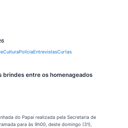
26
de
Cultura
Polícia
Entrevistas
Curtas
dos brindes entre os homenageados
inhada do Papai realizada pela Secretaria de
ramada para às 9h00, deste domingo (31),