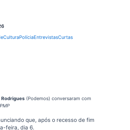
26
de
Cultura
Polícia
Entrevistas
Curtas
o Rodrigues
(Podemos) conversaram com
 PMP
nunciando que, após o recesso de fim
a-feira, dia 6.