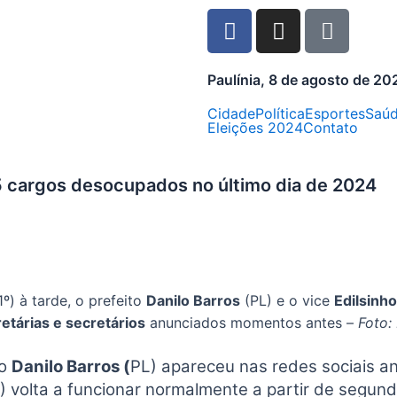
Paulínia, 8 de agosto de 20
Cidade
Política
Esportes
Saú
Eleições 2024
Contato
 cargos desocupados no último dia de 2024
1º) à tarde, o prefeito
Danilo Barros
(PL) e o vice
Edilsinh
etárias e secretários
anunciados momentos antes –
Foto:
to
Danilo Barros (
PL) apareceu nas redes sociais a
 volta a funcionar normalmente a partir de segund