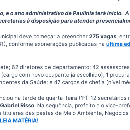
 e o ano administrativo de Paulínia terá início. 
secretarias à disposição para atender presencialme
municipal deve começar a preencher
275 vagas
, ent
(31), conforme exonerações publicadas na
última e
e; 62 diretores de departamento; 42 assessores de
l (cargo com novo ocupante já escolhido); 1 procur
ndentes da Saúde; e 47 cargos de chefia (nível méd
ciou na tarde de quarta-feira (1º): 12 secretários m
Gabriel Risso
. Na sequência, prefeito e o vice-pref
titulares das pastas de Meio Ambiente, Negócios 
LEIA MATÉRIA!