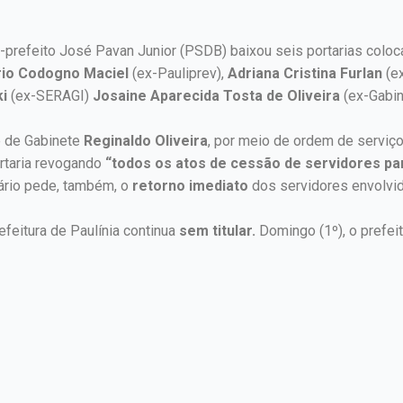
-prefeito José Pavan Junior (PSDB) baixou seis portarias coloc
rio Codogno Maciel
(ex-Pauliprev),
Adriana Cristina Furlan
(e
ki
(ex-SERAGI)
Josaine Aparecida Tosta de Oliveira
(ex-Gabin
fe de Gabinete
Reginaldo Oliveira
, por meio de ordem de serviço
rtaria revogando
“todos os atos de cessão de servidores p
ário pede, também, o
retorno imediato
dos servidores envolvi
feitura de Paulínia continua
sem titular.
Domingo (1º), o prefei