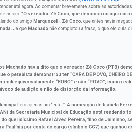
tender até agora. Ao comentar brevemente sobre as autoridade
te assim:
“O vereador Zé Coco, que demonstrou aqui cara d
alando do amigo
Marquezelli. Zé Coco
, que antes havia rasgad
 nada.
Já que
Machado
não completou a frase, o que ele quis d
os Machado havia dito que o vereador Zé Coco (PTB) demon
 que o petebista demonstrou ter “CARA DE POVO, CHEIRO D
ntendi equivocadamente “BOBO” e não “POVO”, como realme
uívoco de audição e não de distorção da informação.
unicipal
, em apenas um “enter”.
A nomeação de Isabela Ferre
AN) da Secretaria Municipal de Educação está rendendo fo
o queridíssimo Rafael Alves Pereira, filho de Jaiminho, s
a Paulínia por conta do cargo (símbolo CC7) que ganhou do