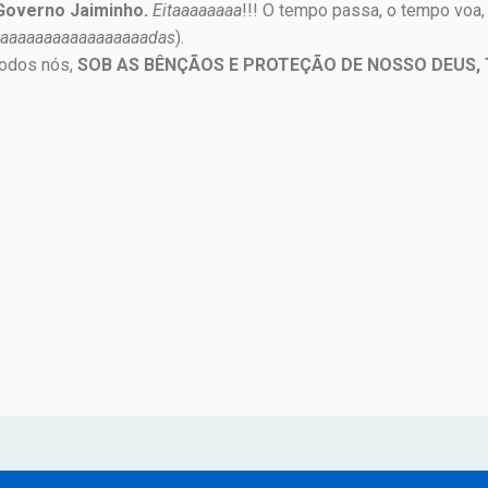
Governo Jaiminho.
Eitaaaaaaaa
!!! O tempo passa, o tempo voa,
aaaaaaaaaaaaaaaaaadas
).
todos nós,
SOB AS BÊNÇÃOS E PROTEÇÃO DE NOSSO DEUS,