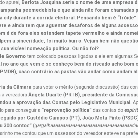
o apurei,
Berlota Joaquina
seria o nome de uma empresa de
campanha peemedebista e que ainda não foram chamadas p
city durante a corrida eleitoral. Pensando bem é “fróide”
ete e ainda tem que aguentar desaforos de alguns assesso
uem é de fora eles estendem tapete vermelho e ainda nome
pem a sinceridade, foi muito burro. Vejam bem não questi
sua visível nomeação política. Ou não foi?
 de Governo
tem colocado pessoas ligadas a ele em algumas Se
al no ano que vem e se conheço bem do riscado acho bom 
MDB), caso contrário as pastas vão andar como andam algu
ria da Câmara
para votar o mérito (segunda discussão) das con
m a vereadora
Ângela Duarte (PRTB), presidente da Comissão
dou a aprovação das Contas pelo Legislativo Municipal.
Ap
ado para conseguir a
“reprovação política”
das contas do
espiri
seguido por Custódio Campos (PT), João Mota Pinto (PSDC)
u 300 contos”
(
gargalhaaaaaaaaaaaaaaaaaaaaaaaaaaaaaaaaada
rinho me contou que um assessor do vereador esteve na prefe