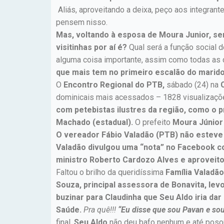
Aliás, aproveitando a deixa, peço aos integrant
pensem nisso.
Mas, voltando à esposa de Moura Junior, se
visitinhas por aí é?
Qual será a função social 
alguma coisa importante, assim como todas a
que mais tem no primeiro escalão do marido
O
Encontro Regional do PTB,
sábado (24) na
dominicais mais acessados – 1828 visualizaçõ
com petebistas ilustres da região, como o 
Machado (estadual).
O prefeito
Moura Júnio
O vereador Fábio Valadão (PTB) não esteve 
Valadão divulgou uma “nota” no Facebook co
ministro Roberto Cardozo Alves e aproveito
Faltou o brilho da queridíssima
Família Valadã
Souza, principal assessora de Bonavita, le
buzinar para Claudinha que Seu Aldo iria dar
Saúde.
Pra quê!!!
“Eu disse que sou Pavan e sou
final,
Seu Aldo
não deu bafo nenhum e até pos