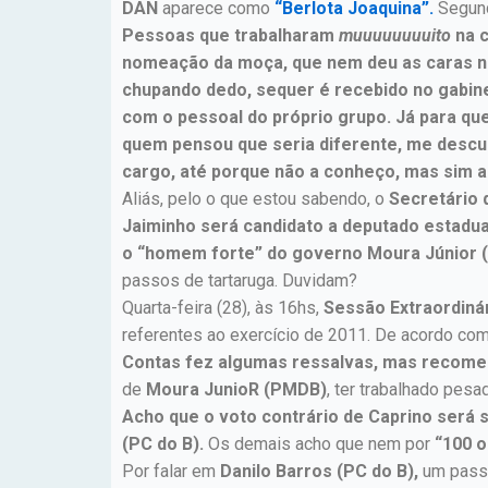
DAN
aparece como
“Berlota Joaquina”.
Segund
Pessoas que trabalharam
muuuuuuuuito
na 
nomeação da moça, que nem deu as caras na 
chupando dedo, sequer é recebido no gabin
com o pessoal do próprio grupo. Já para q
quem pensou que seria diferente, me descul
cargo, até porque não a conheço, mas sim a 
Aliás, pelo o que estou sabendo, o
Secretário
Jaiminho será candidato a deputado estadu
o “homem forte” do governo Moura Júnior (P
passos de tartaruga. Duvidam?
Quarta-feira (28), às 16hs,
Sessão Extraordiná
referentes ao exercício de 2011. De acordo co
Contas fez algumas ressalvas, mas recomen
de
Moura JunioR (PMDB)
, ter trabalhado pes
Acho que o voto contrário de Caprino será 
(PC do B).
Os demais acho que nem por
“100 o
Por falar em
Danilo Barros (PC do B),
um passa