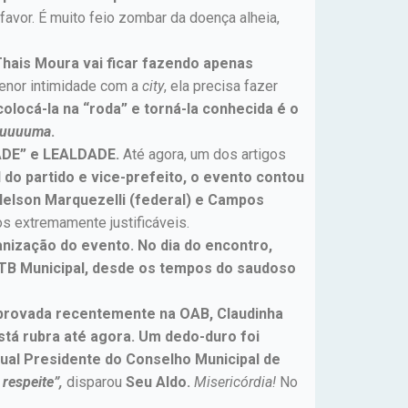
favor. É muito feio zombar da doença alheia,
Thais Moura vai ficar fazendo apenas
menor intimidade com a
city
, ela precisa fazer
olocá-la na “roda” e torná-la conhecida é o
uuuuuma
.
DE” e LEALDADE.
Até agora, um dos artigos
 do partido e vice-prefeito, o evento contou
Nelson Marquezelli (federal) e Campos
os extremamente justificáveis.
nização do evento. No dia do encontro,
PTB Municipal, desde os tempos do saudoso
provada recentemente na OAB, Claudinha
stá rubra até agora. Um dedo-duro foi
atual Presidente do Conselho Municipal de
respeite”,
disparou
Seu Aldo.
Misericórdia!
No