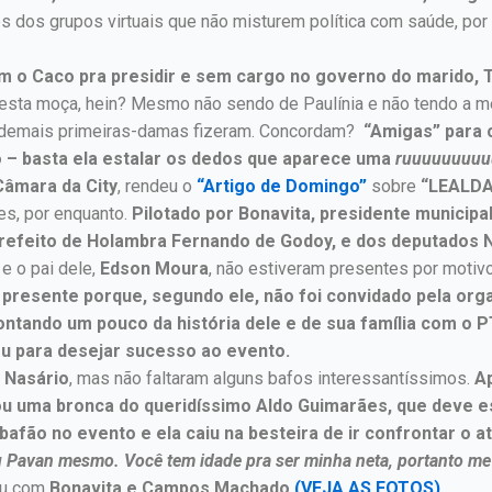
es dos grupos virtuais que não misturem política com saúde, por 
m o Caco pra presidir e sem cargo no governo do marido, 
desta moça, hein? Mesmo não sendo de Paulínia e não tendo a 
s demais primeiras-damas fizeram. Concordam?
“Amigas” para c
 – basta ela estalar os dedos que aparece uma
ruuuuuuuu
Câmara da City
, rendeu o
“Artigo de Domingo”
sobre
“LEALDA
es, por enquanto.
Pilotado por Bonavita, presidente municipal
prefeito de Holambra Fernando de Godoy, e dos deputados 
r
e o pai dele,
Edson Moura
, não estiveram presentes por motiv
presente porque, segundo ele, não foi convidado pela orga
ntando um pouco da história dele e de sua família com o 
u para desejar sucesso ao evento.
o Nasário
, mas não faltaram alguns bafos interessantíssimos.
A
vou uma bronca do queridíssimo Aldo Guimarães, que deve e
 bafão no evento e ela caiu na besteira de ir confrontar o 
 Pavan mesmo. Você tem idade pra ser minha neta, portanto me 
ou com
Bonavita e Campos Machado
(VEJA AS FOTOS).