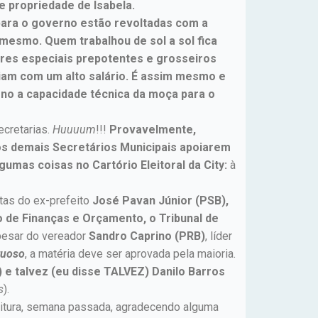
 propriedade de Isabela.
ara o governo estão revoltadas com a
 mesmo. Quem trabalhou de sol a sol fica
res especiais prepotentes e grosseiros
iam com um alto salário. É assim mesmo e
ono a capacidade técnica da moça para o
cretarias.
Huuuum
!!!
Provavelmente,
os demais Secretários Municipais apoiarem
mas coisas no Cartório Eleitoral da City:
à
tas do ex-prefeito
José Pavan Júnior (PSB),
 de Finanças e Orçamento, o Tribunal de
esar do vereador
Sandro Caprino (PRB)
, líder
tuoso
, a matéria deve ser aprovada pela maioria.
 e talvez (eu disse TALVEZ) Danilo Barros
s
).
itura, semana passada, agradecendo alguma