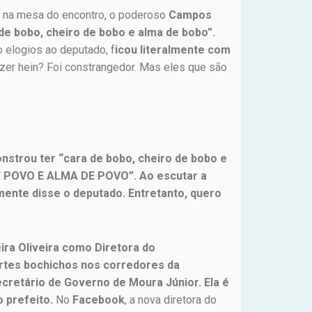
s na mesa do encontro, o poderoso
Campos
e bobo, cheiro de bobo e alma de bobo”.
o elogios ao deputado, f
icou literalmente com
izer hein? Foi constrangedor. Mas eles que são
strou ter “cara de bobo, cheiro de bobo e
E POVO E ALMA DE POVO”. Ao escutar a
nte disse o deputado. Entretanto, quero
ira Oliveira como Diretora do
rtes bochichos nos corredores da
ecretário de Governo de Moura Júnior. Ela é
 prefeito.
No
Facebook
, a nova diretora do