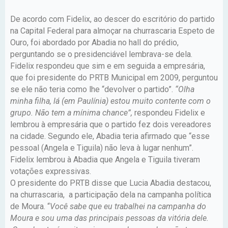
De acordo com Fidelix, ao descer do escritório do partido
na Capital Federal para almoçar na churrascaria Espeto de
Ouro, foi abordado por Abadia no hall do prédio,
perguntando se o presidenciável lembrava-se dela.
Fidelix respondeu que sim e em seguida a empresária,
que foi presidente do PRTB Municipal em 2009, perguntou
se ele não teria como lhe “devolver o partido”.
“Olha
minha filha, lá (em Paulínia) estou muito contente com o
grupo. Não tem a mínima chance”,
respondeu Fidelix e
lembrou à empresária que o partido fez dois vereadores
na cidade. Segundo ele, Abadia teria afirmado que “esse
pessoal (Angela e Tiguila) não leva à lugar nenhum”.
Fidelix lembrou à Abadia que Angela e Tiguila tiveram
votações expressivas.
O presidente do PRTB disse que Lucia Abadia destacou,
na churrascaria, a participação dela na campanha política
de Moura. “
Você sabe que eu trabalhei na campanha do
Moura e sou uma das principais pessoas da vitória dele.