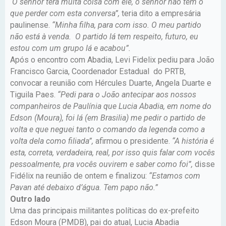
O senhor terá muita coisa com ele, o senhor não tem o
que perder com esta conversa”,
teria dito a empresária
paulinense.
“Minha filha, para com isso. O meu partido
não está à venda. O partido lá tem respeito, futuro, eu
estou com um grupo lá e acabou”.
Após o encontro com Abadia, Levi Fidelix pediu para João
Francisco Garcia, Coordenador Estadual do PRTB,
convocar a reunião com Hércules Duarte, Angela Duarte e
Tiguila Paes.
“Pedi para o João antecipar aos nossos
companheiros de Paulínia que Lucia Abadia, em nome do
Edson (Moura), foi lá (em Brasilia) me pedir o partido de
volta e que neguei tanto o comando da legenda como a
volta dela como filiada”,
afirmou o presidente.
“A história é
esta, correta, verdadeira, real, por isso quis falar com vocês
pessoalmente, pra vocês ouvirem e saber como foi”,
disse
Fidélix na reunião de ontem e finalizou:
“Estamos com
Pavan até debaixo d’água. Tem papo não.”
Outro lado
Uma das principais militantes políticas do ex-prefeito
Edson Moura (PMDB), pai do atual, Lucia Abadia