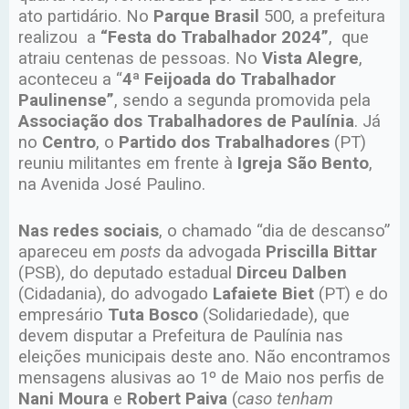
ato partidário. No
Parque Brasil
500, a prefeitura
realizou a
“Festa do Trabalhador 2024”
, que
atraiu centenas de pessoas. No
Vista Alegre
,
aconteceu a “
4ª Feijoada do Trabalhador
Paulinense”
, sendo a segunda promovida pela
Associação dos Trabalhadores de Paulínia
. Já
no
Centro
, o
Partido dos Trabalhadores
(PT)
reuniu militantes em frente à
Igreja São Bento
,
na Avenida José Paulino.
Nas redes sociais
, o chamado “dia de descanso”
apareceu em
posts
da advogada
Priscilla Bittar
(PSB), do deputado estadual
Dirceu Dalben
(Cidadania), do advogado
Lafaiete Biet
(PT) e do
empresário
Tuta Bosco
(Solidariedade), que
devem disputar a Prefeitura de Paulínia nas
eleições municipais deste ano. Não encontramos
mensagens alusivas ao 1º de Maio nos perfis de
Nani Moura
e
Robert Paiva
(
caso tenham