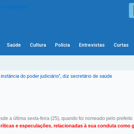
Saúde
Cultura
Polícia
Entrevistas
Curtas
tância do poder judiciário”, diz secretário de saúde
e a última sexta-feira (25), quando foi nomeado pelo prefeito 
 críticas e especulações, relacionadas à sua conduta como