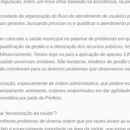
 regulação, enfim, um novo olhar baseado na assistência, na 
essidade da organização do fluxo de atendimento de usuários p
is gestores, buscando priorizar os e qualificar o atendimento 
 ter colocado a saúde municipal no patamar de problemas em q
ualificação da gestão e a otimização dos recursos públicos, h
bfinanciamento. Temos hoje no país a aplicação de apenas 3,8
aúde universais similares. Não bastasse, modelos de gestão c
ação corroboram para os diversos problemas que observamos na
ação, especialmente de ordem administrativa, que podem estar
lanejamento, entretanto, estamos empenhados em dar agilidade 
oritária por parte do Prefeito.
a “terceirização da saúde”?
a enfrenta problemas de diversa ordem que por vezes levam ao
 fato é especialmente importante na área da saúde, que exige r