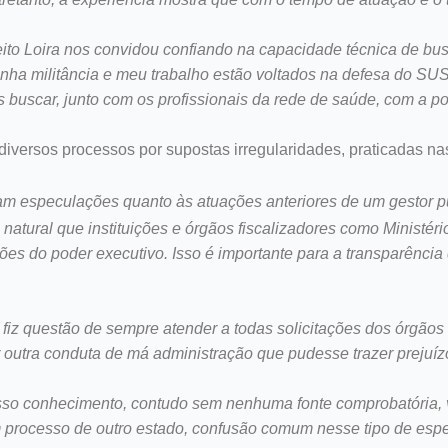
feito Loira nos convidou confiando na capacidade técnica de b
nha militância e meu trabalho estão voltados na defesa do SU
s buscar, junto com os profissionais da rede de saúde, com a 
iversos processos por supostas irregularidades, praticadas n
jam especulações quanto às atuações anteriores de um gestor
natural que instituições e órgãos fiscalizadores como Ministér
ões do poder executivo. Isso é importante para a transparênci
z questão de sempre atender a todas solicitações dos órgãos f
utra conduta de má administração que pudesse trazer prejuízo
so conhecimento, contudo sem nenhuma fonte comprobatória, v
 processo de outro estado, confusão comum nesse tipo de esp