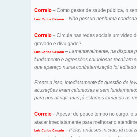
Correio
– Como gestor de saúde pública, o se
–
Não possuo nenhuma condenaçã
Luis Carlos Casarin
Correio
– Circula nas redes sociais um vídeo 
gravado e divulgado?
–
Lamentavelmente, na disputa p
Luis Carlos Casarin
fundamento e agressões caluniosas recaíram so
que apareço numa confraternização foi editado 
Frente a isso, imediatamente fiz questão de lev
acusações eram caluniosas e sem fundamentos e
para nos atingir, mas já estamos tomando as me
Correio
– Apesar de pouco tempo no cargo, o s
atacar imediatamente para melhorar o atendim
–
Pelas análises iniciais já rea
Luis Carlos Casarin