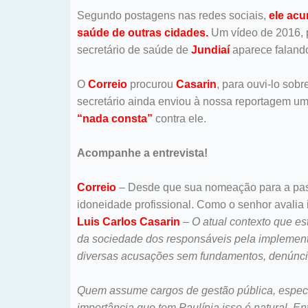
Segundo postagens nas redes sociais,
ele acu
saúde de outras cidades.
Um vídeo de 2016, p
secretário de saúde de
Jundiaí
aparece falando
O
Correio
procurou
Casarin
, para ouvi-lo so
secretário ainda enviou à nossa reportagem u
“nada consta”
contra ele.
Acompanhe a entrevista!
Correio
– Desde que sua nomeação para a pasta
idoneidade profissional. Como o senhor avalia 
Luis Carlos Casarin
–
O atual contexto que e
da sociedade dos responsáveis pela implement
diversas acusações sem fundamentos, denúncia
Quem assume cargos de gestão pública, especi
importância que tem Paulínia isso é natural. E