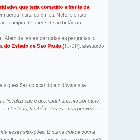
ridades que teria cometido à frente da
ém gerou muita polêmica. Nele, o então
para compra de pneus de ambulância.
a. Além de responder todas as perguntas, o
iça do Estado de São Paulo (
TJ-SP), atestando
iais questões colocando em dúvida sua
ente fiscalização e acompanhamento por parte
acia. Contudo, também observamos por vezes
enta essas situações. E numa cidade com a
trabalho, essas resistências vão se dissipando.