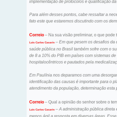
implementação de protocolos e qualificação da
Para além desses pontos, cabe ressaltar a nec
fato este que estaremos discutindo com os dema
Correio
– Na sua visão preliminar, o que pode
–
Em que pesem os desafios da q
Luis Carlos Casarin
saúde pública no Brasil também sofre com o su
de 8 a 10% do PIB em países com sistemas de s
hospitalocêntricos e pautados pela medicaliz
Em Paulínia nos deparamos com uma desorganiz
identificação das causas é importante para o p
atendimento da população, determinação esta pri
Correio
– Qual a opinião do senhor sobre o tem
–
A administração pública diret
Luis Carlos Casarin
menos ágil a resposta em diversas áreas. Esse