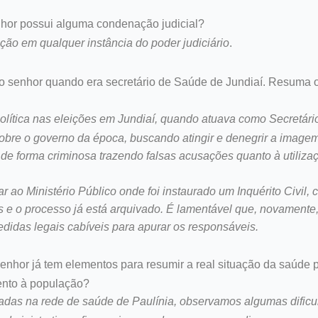
nhor possui alguma condenação judicial?
o em qualquer instância do poder judiciário
.
do senhor quando era secretário de Saúde de Jundiaí. Resuma os
olítica nas eleições em Jundiaí, quando atuava como Secretár
bre o governo da época, buscando atingir e denegrir a imagem 
de forma criminosa trazendo falsas acusações quanto à utiliza
ar ao Ministério Público onde foi instaurado um Inquérito Civil
 o processo já está arquivado. É lamentável que, novamente, t
didas legais cabíveis para apurar os responsáveis.
enhor já tem elementos para resumir a real situação da saúde 
ento à população?
lizadas na rede de saúde de Paulínia, observamos algumas difi