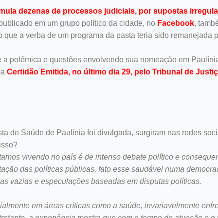
mula dezenas de processos judiciais, por supostas irregula
ublicado em um grupo político da cidade, no
Facebook
, tamb
 que a verba de um programa da pasta teria sido remanejada 
bre a polêmica e questões envolvendo sua nomeação em Paulíni
ma
Certidão Emitida, no último dia 29, pelo Tribunal de Just
 de Saúde de Paulínia foi divulgada, surgiram nas redes soc
isso?
stamos vivendo no país é de intenso debate político e consequ
ação das políticas públicas, fato esse saudável numa democr
s vazias e especulações baseadas em disputas políticas.
almente em áreas críticas como a saúde, invariavelmente enfr
ntretanto, a experiência mostra que com o tempo de atuação e o 