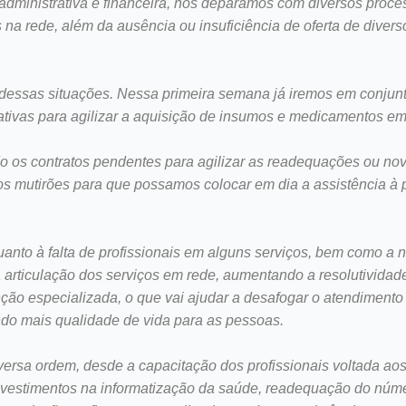
 administrativa e financeira, nos deparamos com diversos proce
na rede, além da ausência ou insuficiência de oferta de divers
ia dessas situações. Nessa primeira semana já iremos em conjun
ativas para agilizar a aquisição de insumos e medicamentos em
 os contratos pendentes para agilizar as readequações ou no
s mutirões para que possamos colocar em dia a assistência à 
anto à falta de profissionais em alguns serviços, bem como a 
 articulação dos serviços em rede, aumentando a resolutividad
enção especializada, o que vai ajudar a desafogar o atendimento
endo mais qualidade de vida para as pessoas.
iversa ordem, desde a capacitação dos profissionais voltada 
nvestimentos na informatização da saúde, readequação do núme