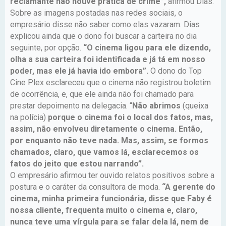
reclamante não houve prática de crime”,
afirmou Dias.
Sobre as imagens postadas nas redes sociais, o
empresário disse não saber como elas vazaram. Dias
explicou ainda que o dono foi buscar a carteira no dia
seguinte, por opção.
“O cinema ligou para ele dizendo,
olha a sua carteira foi identificada e já tá em nosso
poder, mas ele já havia ido embora”.
O dono do Top
Cine Plex esclareceu que o cinema não registrou boletim
de ocorrência, e, que ele ainda não foi chamado para
prestar depoimento na delegacia. “
Não abrimos
(queixa
na polícia)
porque o cinema foi o local dos fatos, mas,
assim, não envolveu diretamente o cinema. Então,
por enquanto não teve nada. Mas, assim, se formos
chamados, claro, que vamos lá, esclarecemos os
fatos do jeito que estou narrando”.
O empresário afirmou ter ouvido relatos positivos sobre a
postura e o caráter da consultora de moda.
“A gerente do
cinema, minha primeira funcionária, disse que Faby é
nossa cliente, frequenta muito o cinema e, claro,
nunca teve uma vírgula para se falar dela lá, nem de