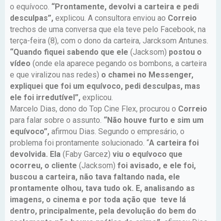
o equívoco.
“Prontamente, devolvi a carteira e pedi
desculpas”,
explicou. A consultora enviou ao
Correio
trechos de uma conversa que ela teve pelo Facebook, na
terça-feira (8), com o dono da carteira, Jarcksom Antunes.
“Quando fiquei sabendo que ele
(Jacksom)
postou o
vídeo
(onde ela aparece pegando os bombons, a carteira
e que viralizou nas redes)
o chamei no Messenger,
expliquei que foi um equívoco, pedi desculpas, mas
ele foi irredutível”,
explicou.
Marcelo Dias, dono do Top Cine Flex, procurou o
Correio
para falar sobre o assunto.
“Não houve furto e sim um
equívoco”,
afirmou Dias. Segundo o empresário, o
problema foi prontamente solucionado. “
A carteira foi
devolvida. Ela
(Faby Garcez)
viu o equívoco que
ocorreu, o cliente
(Jacksom)
foi avisado, e ele foi,
buscou a carteira, não tava faltando nada, ele
prontamente olhou, tava tudo ok. E, analisando as
imagens, o cinema e por toda ação que teve lá
dentro, principalmente, pela devolução do bem do