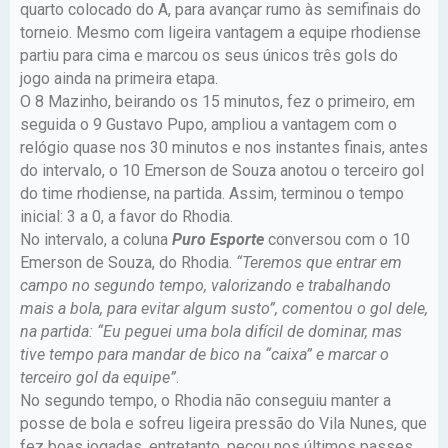
quarto colocado do A, para avançar rumo às semifinais do
torneio. Mesmo com ligeira vantagem a equipe rhodiense
partiu para cima e marcou os seus únicos três gols do
jogo ainda na primeira etapa.
O 8 Mazinho, beirando os 15 minutos, fez o primeiro, em
seguida o 9 Gustavo Pupo, ampliou a vantagem com o
relógio quase nos 30 minutos e nos instantes finais, antes
do intervalo, o 10 Emerson de Souza anotou o terceiro gol
do time rhodiense, na partida. Assim, terminou o tempo
inicial: 3 a 0, a favor do Rhodia.
No intervalo, a coluna
Puro Esporte
conversou com o 10
Emerson de Souza, do Rhodia.
“Teremos que entrar em
campo no segundo tempo, valorizando e trabalhando
mais a bola, para evitar algum susto”, comentou o gol dele,
na partida: “Eu peguei uma bola difícil de dominar, mas
tive tempo para mandar de bico na “caixa” e marcar o
terceiro gol da equipe”
.
No segundo tempo, o Rhodia não conseguiu manter a
posse de bola e sofreu ligeira pressão do Vila Nunes, que
fez boas jogadas, entretanto, pecou nos últimos passes.