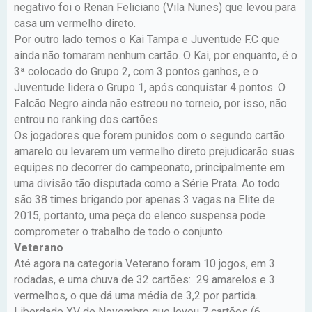
negativo foi o Renan Feliciano (Vila Nunes) que levou para
casa um vermelho direto.
Por outro lado temos o Kai Tampa e Juventude F.C que
ainda não tomaram nenhum cartão. O Kai, por enquanto, é o
3ª colocado do Grupo 2, com 3 pontos ganhos, e o
Juventude lidera o Grupo 1, após conquistar 4 pontos. O
Falcão Negro ainda não estreou no torneio, por isso, não
entrou no ranking dos cartões.
Os jogadores que forem punidos com o segundo cartão
amarelo ou levarem um vermelho direto prejudicarão suas
equipes no decorrer do campeonato, principalmente em
uma divisão tão disputada como a Série Prata. Ao todo
são 38 times brigando por apenas 3 vagas na Elite de
2015, portanto, uma peça do elenco suspensa pode
comprometer o trabalho de todo o conjunto.
Veterano
Até agora na categoria Veterano foram 10 jogos, em 3
rodadas, e uma chuva de 32 cartões: 29 amarelos e 3
vermelhos, o que dá uma média de 3,2 por partida.
Liberdade XV de Novembro que levou 7 cartões (6