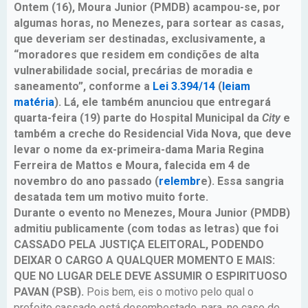
Ontem (16), Moura Junior (PMDB) acampou-se, por
algumas horas, no Menezes, para sortear as casas,
que deveriam ser destinadas, exclusivamente, a
“moradores que residem em condições de alta
vulnerabilidade social, precárias de moradia e
saneamento”, conforme a
Lei 3.394/14
(
leiam
matéria
). Lá, ele também anunciou que entregará
quarta-feira (19) parte do Hospital Municipal da
City
e
também a creche do Residencial Vida Nova, que deve
levar o nome da ex-primeira-dama Maria Regina
Ferreira de Mattos e Moura, falecida em 4 de
novembro do ano passado (
relembr
e). Essa sangria
desatada tem um motivo muito forte.
Durante o evento no Menezes, Moura Junior (PMDB)
admitiu publicamente (com todas as letras) que foi
CASSADO PELA JUSTIÇA ELEITORAL, PODENDO
DEIXAR O CARGO A QUALQUER MOMENTO E MAIS:
QUE NO LUGAR DELE DEVE ASSUMIR O ESPIRITUOSO
PAVAN (PSB).
Pois bem, eis o motivo pelo qual o
prefeito cassado está desembestado, para, no caso de