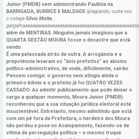
Junior (PMDB) vem administrando Paulínia na
BARRIGADA, BURRICE E MALDADE
(plagiando, outra vez,
o colega
Silvio Motta
…
gargalhaaaaaaaaaaaaaaaaaaaaaaaaaaaaaaaaaaaaaaaaaaaadas
além de MENTIRAS. Ninguém jamais imaginou que a
QUARTA GESTÃO MOURA fosse o desastre que está
sendo.
É uma patacoada atrás da outra. A arrogância e a
prepotência levaram os “dois prefeitos” ao abismo
político-administrativo, de onde, dificilmente, sairão.
Pensem comigo: o governo nem atingiu ainda o
primeiro biênio e o prefeito já foi QUATRO VEZES
CASSADO. Ao admitir publicamente que pode deixar o
cargo a qualquer momento, Moura Junior (PMDB)
reconheceu que a sua situação jurídica eleitoral está
insustentável. Entretanto, mesmo admitindo que está
com um pé fora da Prefeitura, o herdeiro dos Moura
não perdeu a pose no Acampamento, fazendo-se de
vítima de perseguição política – o mesmo truque