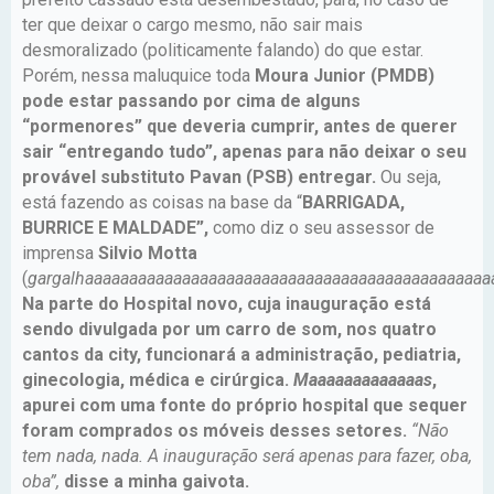
ter que deixar o cargo mesmo, não sair mais
desmoralizado (politicamente falando) do que estar.
Porém, nessa maluquice toda
Moura Junior (PMDB)
pode estar passando por cima de alguns
“pormenores” que deveria cumprir, antes de querer
sair “entregando tudo”, apenas para não deixar o seu
provável substituto Pavan (PSB) entregar.
Ou seja,
está fazendo as coisas na base da “
BARRIGADA,
BURRICE E MALDADE”,
como diz o seu assessor de
imprensa
Silvio Motta
(
gargalhaaaaaaaaaaaaaaaaaaaaaaaaaaaaaaaaaaaaaaaaaaaaaa
Na parte do Hospital novo, cuja inauguração está
sendo divulgada por um carro de som, nos quatro
cantos da city, funcionará a administração, pediatria,
ginecologia, médica e cirúrgica.
Maaaaaaaaaaaaas
,
apurei com uma fonte do próprio hospital que sequer
foram comprados os móveis desses setores.
“Não
tem nada, nada. A inauguração será apenas para fazer, oba,
oba”,
disse a minha gaivota.