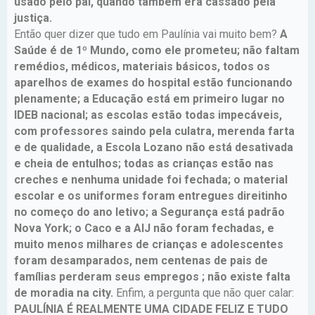
usado pelo pai, quando também era cassado pela
justiça.
Então quer dizer que tudo em Paulínia vai muito bem?
A
Saúde é de 1º Mundo, como ele prometeu; não faltam
remédios, médicos, materiais básicos, todos os
aparelhos de exames do hospital estão funcionando
plenamente; a Educação está em primeiro lugar no
IDEB nacional; as escolas estão todas impecáveis,
com professores saindo pela culatra, merenda farta
e de qualidade, a Escola Lozano não está desativada
e cheia de entulhos; todas as crianças estão nas
creches e nenhuma unidade foi fechada; o material
escolar e os uniformes foram entregues direitinho
no começo do ano letivo; a Segurança está padrão
Nova York; o Caco e a AIJ não foram fechadas, e
muito menos milhares de crianças e adolescentes
foram desamparados, nem centenas de pais de
famílias perderam seus empregos ; não existe falta
de moradia na city.
Enfim, a pergunta que não quer calar:
PAULÍNIA É REALMENTE UMA CIDADE FELIZ E TUDO