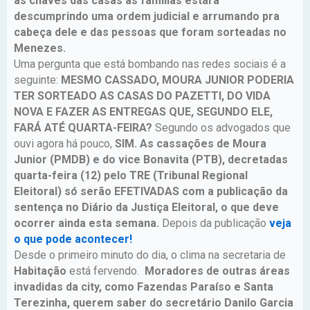
as chaves das casas às famílias estará
descumprindo uma ordem judicial e arrumando pra
cabeça dele e das pessoas que foram sorteadas no
Menezes.
Uma pergunta que está bombando nas redes sociais é a
seguinte:
MESMO CASSADO, MOURA JUNIOR PODERIA
TER SORTEADO AS CASAS DO PAZETTI, DO VIDA
NOVA E FAZER AS ENTREGAS QUE, SEGUNDO ELE,
FARÁ ATÉ QUARTA-FEIRA?
Segundo os advogados que
ouvi agora há pouco,
SIM. As cassações de Moura
Junior (PMDB) e do vice Bonavita (PTB), decretadas
quarta-feira (12) pelo TRE (Tribunal Regional
Eleitoral) só serão EFETIVADAS com a publicação da
sentença no Diário da Justiça Eleitoral, o que deve
ocorrer ainda esta semana.
Depois da publicação
veja
o que pode acontecer!
Desde o primeiro minuto do dia, o clima na secretaria de
Habitação
está fervendo.
Moradores de outras áreas
invadidas da city, como Fazendas Paraíso e Santa
Terezinha, querem saber do secretário Danilo Garcia