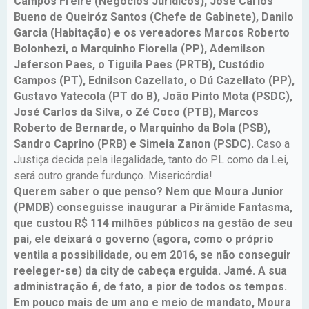
Campos Freire (Negócios Jurídicos), José Carlos
Bueno de Queiróz Santos (Chefe de Gabinete), Danilo
Garcia (Habitação) e os vereadores Marcos Roberto
Bolonhezi, o Marquinho Fiorella (PP), Ademilson
Jeferson Paes, o Tiguila Paes (PRTB), Custódio
Campos (PT), Ednilson Cazellato, o Dú Cazellato (PP),
Gustavo Yatecola (PT do B), João Pinto Mota (PSDC),
José Carlos da Silva, o Zé Coco (PTB), Marcos
Roberto de Bernarde, o Marquinho da Bola (PSB),
Sandro Caprino (PRB) e Simeia Zanon (PSDC).
Caso a
Justiça decida pela ilegalidade, tanto do PL como da Lei,
será outro grande furdunço. Misericórdia!
Querem saber o que penso? Nem que Moura Junior
(PMDB) conseguisse inaugurar a Pirâmide Fantasma,
que custou R$ 114 milhões públicos na gestão de seu
pai, ele deixará o governo (agora, como o próprio
ventila a possibilidade, ou em 2016, se não conseguir
reeleger-se) da city de cabeça erguida. Jamé. A sua
administração é, de fato, a pior de todos os tempos.
Em pouco mais de um ano e meio de mandato, Moura