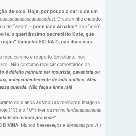
ão de solo. Hoje, por pouco o carro de um
aaaaaaaaaaaaaaaaaaaaaadas
). O cara vinha chutado,
gou de “viado” –
pode isso Arnaldo?
Sou “isso”
parte,
o queridíssimo secretário Kote, que
arugas” tamanho EXTRA G, nas duas vias
o meu carinho e respeito. Entretanto, nos
 mim. Não costumo replicar comentários de
ão é defeito nenhum ser mourista, pavanista ou
essoa, independentemente de lado político. Meu
sa querida. Não faça a linha ralé
durante dois anos assinou as melhores imagens
 hoje (13) é o 10º níver da minha
lindaaaaaaaaaaa
idade do mundo pra você”.
 DIVINA
. Muitos
beeeeeeijos
e
abraaaaaços
.
Au