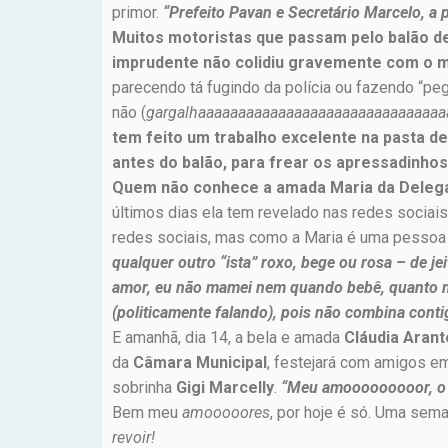
primor.
“Prefeito Pavan e Secretário Marcelo, a
Muitos motoristas que passam pelo balão de
imprudente não colidiu gravemente com o 
parecendo tá fugindo da polícia ou fazendo “pe
não (
gargalhaaaaaaaaaaaaaaaaaaaaaaaaaaaaaa
tem feito um trabalho excelente na pasta d
antes do balão, para frear os apressadinho
Quem não conhece a amada Maria da Deleg
últimos dias ela tem revelado nas redes socia
redes sociais, mas como a Maria é uma pesso
qualquer outro “ista” roxo, bege ou rosa – de j
amor, eu não mamei nem quando bebê, quanto mai
(politicamente falando), pois não combina conti
E amanhã, dia 14, a bela e amada
Cláudia Aran
da
Câmara Municipal
, festejará com amigos e
sobrinha
Gigi Marcelly
.
“Meu amooooooooor, o t
Bem meu
amooooores
, por hoje é só. Uma se
revoir!