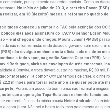
s comentado, principalmente nas redes sociais. Como as discus
portantes.
No início de julho de 2013, o prefeito Pavan (PS
a realizar, em 18 (dezoito) meses, a reforma no quadro de
spirituoso começou a cumprir o TAC pela extinção dos CC’S 
poucos dias após assinatura do TAC? O senhor Edson Mour
não – e aí chegou onde chegou. Moura Junior (PMDB)
passou
além de não reformar nada, ainda deixou o governo sem exonerar 
(PSB) não divulgou nenhuma nota oficial sobre a determinaç
continua a todo vapor, na gestão Sandro Caprino (PRB).
No p
al David Rodrigues, abrirá os envelopes de três empresas, 
idade é Convite, a troca deverá custar, no máximo, R$ 80 mil. 
gado? Mofado? Tá como?
Oxi!
Em tempos de crise, o dinheiro
22,2 milhões para torrar este ano e se quiser pode até m
carpete,
Porém, um pouco de bom senso não faz mal a ninguém 
, notei que a operação Tapa-Buracos realmente funcionou. 
ante em frente à casa da minha amada
Neide Andrade
não exist
s e agora já era. Não sei o bairro todo, mas pelo menos as quat