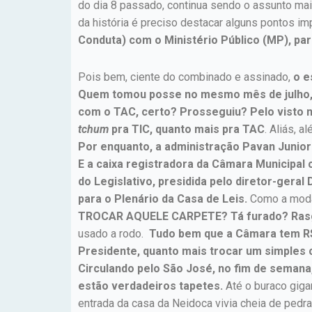
do dia 8 passado, continua sendo o assunto mai
da história é preciso destacar alguns pontos im
Conduta) com o Ministério Público (MP), par
Pois bem, ciente do combinado e assinado,
o e
Quem tomou posse no mesmo mês de julho, 
com o TAC, certo? Prosseguiu? Pelo visto 
tchum
pra TIC, quanto mais pra TAC
. Aliás, 
Por enquanto, a administração Pavan Junior 
E a caixa registradora da Câmara Municipal 
do Legislativo, presidida pelo diretor-ger
para o Plenário da Casa de Leis.
Como a modal
TROCAR AQUELE CARPETE? Tá furado? Ras
usado a rodo.
Tudo bem que a Câmara tem R$ 
Presidente, quanto mais trocar um simples 
Circulando pelo São José, no fim de semana
estão verdadeiros tapetes.
Até o buraco gig
entrada da casa da Neidoca vivia cheia de pedra