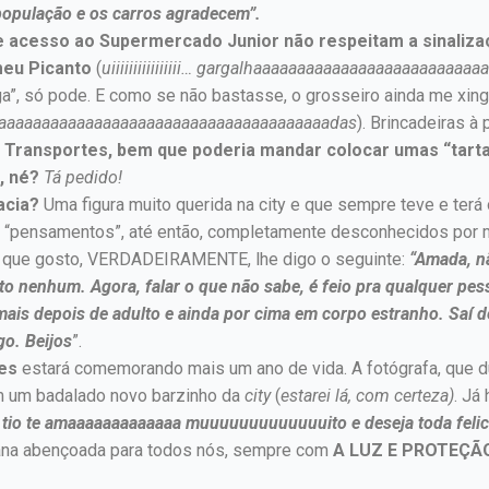
 população e os carros agradecem”.
 acesso ao Supermercado Junior não respeitam a sinalizaç
meu Picanto
(
uiiiiiiiiiiiiiiii… gargalhaaaaaaaaaaaaaaaaaaaaaaaa
ga”, só pode. E como se não bastasse, o grosseiro ainda me xin
aaaaaaaaaaaaaaaaaaaaaaaaaaaaaaaaaaaaaaadas
). Brincadeiras à 
e Transportes, bem que poderia mandar colocar umas “tart
s, né?
Tá pedido!
acia?
Uma figura muito querida na city e que sempre teve e terá 
is “pensamentos”, até então, completamente desconhecidos por
a que gosto, VERDADEIRAMENTE, lhe digo o seguinte:
“Amada, n
eito nenhum. Agora, falar o que não sabe, é feio pra qualquer p
s depois de adulto e ainda por cima em corpo estranho. Saí des
go. Beijos
”.
tes
estará comemorando mais um ano de vida. A fotógrafa, que 
m um badalado novo barzinho da
city
(
estarei lá, com certeza)
. Já
io te amaaaaaaaaaaaaa muuuuuuuuuuuuuito e deseja toda felic
mana abençoada para todos nós, sempre com
A LUZ E PROTEÇÃO