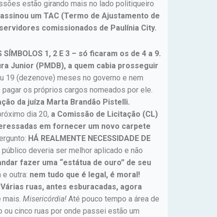
sões estão girando mais no lado politiqueiro
B) assinou um TAC (Termo de Ajustamento de
 servidores comissionados de Paulínia City.
SÍMBOLOS 1, 2 E 3 – só ficaram os de 4 a 9.
a Junior (PMDB), a quem cabia prosseguir
 19 (dezenove) meses no governo e nem
e pagar os próprios cargos nomeados por ele.
ão da juíza Marta Brandão Pistelli.
róximo dia 20,
a Comissão de Licitação (CL)
interessadas em fornecer um novo carpete
Pergunto:
HÁ REALMENTE NECESSIDADE DE
 público deveria ser melhor aplicado e não
andar fazer uma “estátua de ouro” de seu
e outra:
nem tudo que é legal, é moral!
Várias ruas, antes esburacadas, agora
e mais.
Misericórdia!
Até pouco tempo a área de
ro ou cinco ruas por onde passei estão um